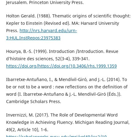
Jerusalem. Princeton University Press.
Holton Gerald. (1988). Thematic origins of scientific thought:
Kepler to Einstein (Revised ed). MA: Harvard University
Press.
http://nrs.harvard.edu/urn-
3:HUL.InstRepos:23975383
Hourya, B.-S. (1999). Introduction /Introduction. Revue
d’histoire des sciences, 52(3‑4), 339‑341.
https://doi.org/https://doi.org/10.3406/rhs.1999.1359
Ibarretxe-Antuñano, I., & Mendívil-Giró, and J.-L. (2014). To
be or not to be a word : new reflections on the definition of
word (I. Ibarretxe-Antuñano & J.-L. Mendívil-Giró (Éds.)).
Cambridge Scholars Press.
Invernizzi, M. (2017). The Role of Developmental Word
Knowledge in Achieving Fluency. Michigan Reading Journal,
49(2, Article 10), 1‑6.
https://scholarworks.gvsu.edu/mrj/vol49/iss2/10