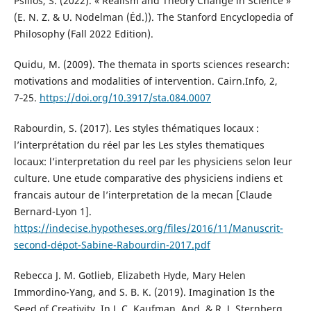
Psillos, S. (2022). « Realism and Theory Change in Science »
(E. N. Z. & U. Nodelman (Éd.)). The Stanford Encyclopedia of
Philosophy (Fall 2022 Edition).
Quidu, M. (2009). The themata in sports sciences research:
motivations and modalities of intervention. Cairn.Info, 2,
7‑25.
https://doi.org/10.3917/sta.084.0007
Rabourdin, S. (2017). Les styles thématiques locaux :
l’interprétation du réel par les Les styles thematiques
locaux: l’interpretation du reel par les physiciens selon leur
culture. Une etude comparative des physiciens indiens et
francais autour de l’interpretation de la mecan [Claude
Bernard-Lyon 1].
https://indecise.hypotheses.org/files/2016/11/Manuscrit-
second-dépot-Sabine-Rabourdin-2017.pdf
Rebecca J. M. Gotlieb, Elizabeth Hyde, Mary Helen
Immordino-Yang, and S. B. K. (2019). Imagination Is the
Seed of Creativity. In J. C. Kaufman, And, & R. J. Sternberg