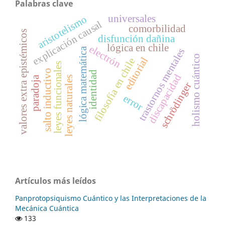
Palabras clave
universales
aristotelismo
explicación causal
comorbilidad
valores extra epistémicos
disfunción dañina
lógica en chile
electrón
lógica matemática
trastornos mentales
holismo cuántico
editorial
filosofía en chile
leyes funcionales
salto inductivo
identidad
discapacidad
paradoja
leyes naturales
schrödinger
error
Artículos más leídos
Panprotopsiquismo Cuántico y las Interpretaciones de la
Mecánica Cuántica
133