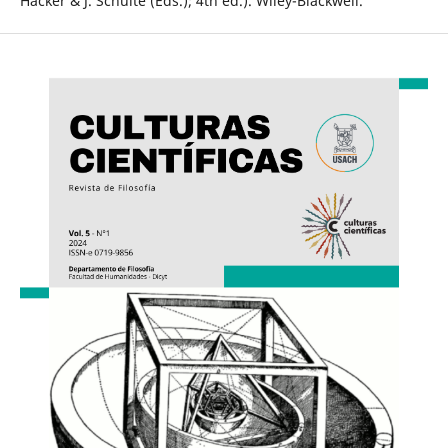
Hacker & J. Schulte (Éds.); 4th éd.). Wiley-Blackwell.