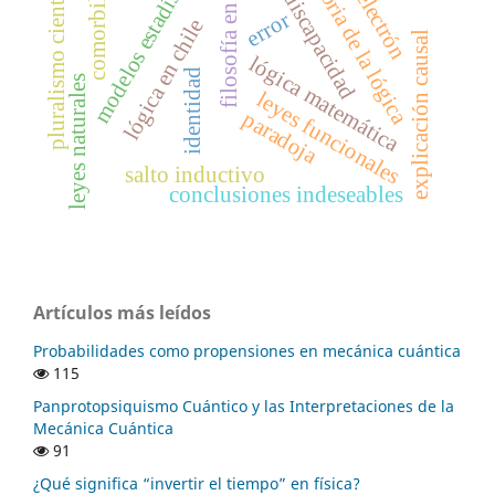
modelos estadísticos
filosofía en chile
comorbilidad
pluralismo científico
historia de la lógica
electrón
discapacidad
error
lógica en chile
explicación causal
lógica matemática
identidad
leyes naturales
leyes funcionales
paradoja
salto inductivo
conclusiones indeseables
Artículos más leídos
Probabilidades como propensiones en mecánica cuántica
115
Panprotopsiquismo Cuántico y las Interpretaciones de la
Mecánica Cuántica
91
¿Qué significa “invertir el tiempo” en física?