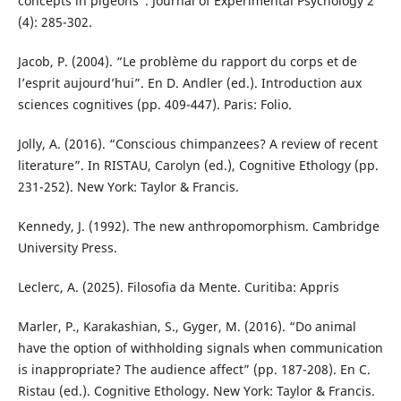
concepts in pigeons”. Journal of Experimental Psychology 2
(4): 285-302.
Jacob, P. (2004). “Le problème du rapport du corps et de
l’esprit aujourd’hui”. En D. Andler (ed.). Introduction aux
sciences cognitives (pp. 409-447). Paris: Folio.
Jolly, A. (2016). “Conscious chimpanzees? A review of recent
literature”. In RISTAU, Carolyn (ed.), Cognitive Ethology (pp.
231-252). New York: Taylor & Francis.
Kennedy, J. (1992). The new anthropomorphism. Cambridge
University Press.
Leclerc, A. (2025). Filosofia da Mente. Curitiba: Appris
Marler, P., Karakashian, S., Gyger, M. (2016). “Do animal
have the option of withholding signals when communication
is inappropriate? The audience affect” (pp. 187-208). En C.
Ristau (ed.). Cognitive Ethology. New York: Taylor & Francis.