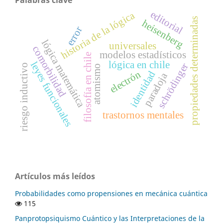
Palabras clave
editorial
historia de la lógica
propiedades determinadas
heisenberg
error
lógica matemática
universales
comorbilidad
modelos estadísticos
filosofía en chile
lógica en chile
leyes funcionales
schrödinger
riesgo inductivo
atomismo
electrón
identidad
paradoja
trastornos mentales
Artículos más leídos
Probabilidades como propensiones en mecánica cuántica
115
Panprotopsiquismo Cuántico y las Interpretaciones de la