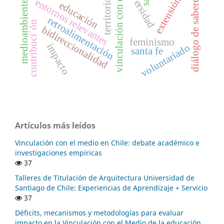
vinculación con el medio
universidad
diálogo de saberes
extensión
entornos relevantes
territorio
medioambiente
educación
retroalimentación
contribuci´ón
bidireccionalidad
feminismo
impacto
voluntariado
santa fe
Artículos más leídos
Vinculación con el medio en Chile: debate académico e
investigaciones empíricas
37
Talleres de Titulación de Arquitectura Universidad de
Santiago de Chile: Experiencias de Aprendizaje + Servicio
37
Déficits, mecanismos y metodologías para evaluar
impacto en la Vinculación con el Medio de la educación