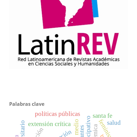
Palabras clave
políticas públicas
santa fe
feminismo
salud
extensión crítica