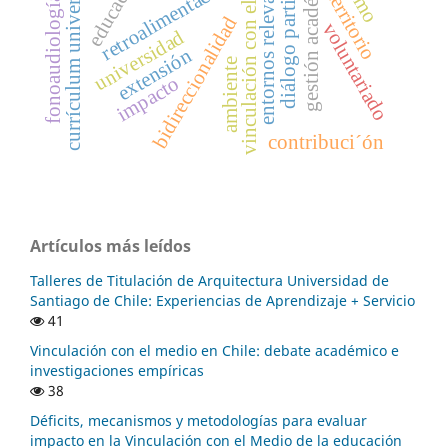
diálogo participativo
vinculación con el medio
currículum universitario
gestión académica
entornos relevantes
educación
retroalimentación
territorio
fonoaudiología
bidireccionalidad
voluntariado
universidad
extensión
ambiente
impacto
contribuci´ón
Artículos más leídos
Talleres de Titulación de Arquitectura Universidad de
Santiago de Chile: Experiencias de Aprendizaje + Servicio
41
Vinculación con el medio en Chile: debate académico e
investigaciones empíricas
38
Déficits, mecanismos y metodologías para evaluar
impacto en la Vinculación con el Medio de la educación