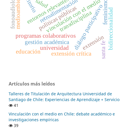
fonoaudiología
territorio
medioambiente
entornos relevantes
retroalimentación
salud
vinculación con el medio
feminismo
diálogo participativo
políticas públicas
bidireccionalidad
transdisciplina
programas colaborativos
extensión
gestión académica
santa fe
universidad
educación
extensión crítica
Artículos más leídos
Talleres de Titulación de Arquitectura Universidad de
Santiago de Chile: Experiencias de Aprendizaje + Servicio
41
Vinculación con el medio en Chile: debate académico e
investigaciones empíricas
39