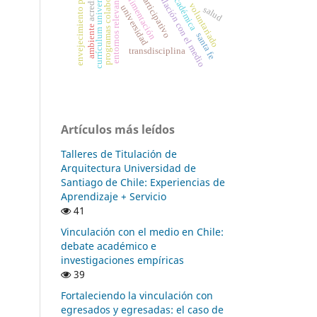
diálogo participativo
programas colaborativos
envejecimiento positivo
currículum universitario
retroalimentación
vinculación con el medio
entornos relevantes
voluntariado
universidad
salud
ambiente
santa fe
transdisciplina
Artículos más leídos
Talleres de Titulación de
Arquitectura Universidad de
Santiago de Chile: Experiencias de
Aprendizaje + Servicio
41
Vinculación con el medio en Chile:
debate académico e
investigaciones empíricas
39
Fortaleciendo la vinculación con
egresados y egresadas: el caso de