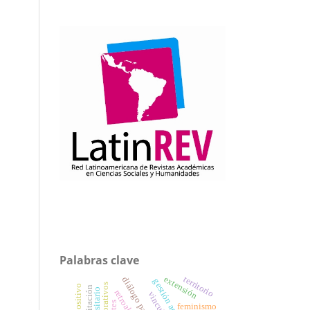
Palabras clave
territorio
extensión
gestión académica
acreditación
feminismo