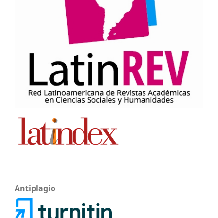
Antiplagio