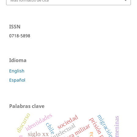
ISSN
0718-5898
Idioma
English
Español
Palabras clave
identidades
discurso
migración
sociedad
prisión política
chile
campo intelectual
dictadura militar
siglo xx