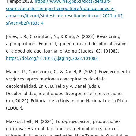
Tiempo 2023.
https://www.ine.gob.cl/docs/default-
source/uso-del-tiempo-tiempo-libre/publicaciones-y-
anuarios/ii-enut/sintesis-de-resultados-ii-enut-2023.pdf?
sfvrsn=b2f4183c_4
Jones, I. R., Changfoot, N., & King, A. (2022). Revisioning
ageing futures: Feminist, queer, crip and decolonial visions
of a good old age. Journal of Aging Studies, 63, 101083.
https://doi.org/10.1016/j.jaging.2022.101083
Manes, R., Garmendia, C., & Danel, P. (2020). Envejecimiento
y vejeces: aproximaciones conceptuales desde la
decolonialidad. En C. B. Tello y P. Danel (Eds.),
Decolonialidad, identidades divergentes e intervenciones
(pp. 20-29). Editorial de la Universidad Nacional de La Plata
(EDULP).
Mazzucchelli, N. (2024). Foto-provocación, producciones
narrativas y virtualidad: aportes metodológicos para el
estudio de la vejez y la exclusión. New Trends in Qualitative