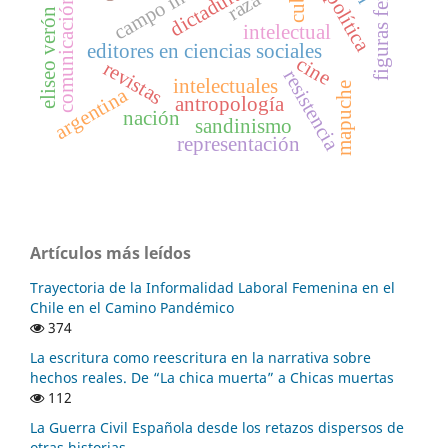
figuras femeninas
cuba
raza
comunicación
eliseo verón
intelectual
editores en ciencias sociales
cine
revistas
resistencia
intelectuales
mapuche
argentina
antropología
nación
sandinismo
representación
Artículos más leídos
Trayectoria de la Informalidad Laboral Femenina en el
Chile en el Camino Pandémico
374
La escritura como reescritura en la narrativa sobre
hechos reales. De “La chica muerta” a Chicas muertas
112
La Guerra Civil Española desde los retazos dispersos de
otras historias