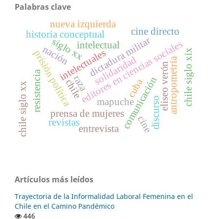
Palabras clave
nueva izquierda
cine directo
historia conceptual
dictadura militar
siglo xx
editores en ciencias sociales
intelectual
nación
intelectuales
chile siglo xix
prisión política
solidaridad
antropometría
eliseo verón
resistencia
raza
comunicación
cuba
chile
chile siglo xx
discurso
mapuche
prensa de mujeres
cine
revistas
entrevista
Artículos más leídos
Trayectoria de la Informalidad Laboral Femenina en el
Chile en el Camino Pandémico
446