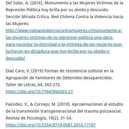
Del Solar, A. (2016). Monumento a las Mujeres Víctimas de la
Represión Política hoy brilla por su olvido y descuido.
Sección Mirada Crítica. Red Chilena Contra la Violencia hacia
las Mujeres.
http://www.nomasviolenciacontramujeres.cl/monumento-a-
las-mujeres-victimas-de-la-represion-politica-una-obra-
para-recordar-la-dignidad-y-la-entrega-de-las-mujeres-que-
lucharon-en-dictadura-que-hoy-brilla-por-su-olvido-y-
descuido/
Díaz Caro, V. (2019) Formas de resistencia cultural en la
Agrupación de Familiares de Detenidos-desaparecidos.
Taller de Letras, 64, 263-272.
https://doi.org/10.7764/tl64263-27
Faúndez, X., & Cornejo, M. (2010). Aproximaciones al estudio
de la transmisión transgeneracional del trauma psicosocial.
Revista de Psicología, 19(2), 31-54.
https://doi.org/10.5354/0719-0581.2010.17107