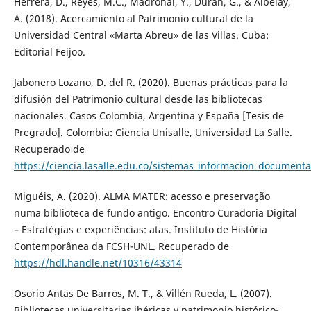
Herrera, D., Reyes, M.C., Madroñal, Y., Durán, G., & Albelay,
A. (2018). Acercamiento al Patrimonio cultural de la
Universidad Central «Marta Abreu» de las Villas. Cuba:
Editorial Feijoo.
Jabonero Lozano, D. del R. (2020). Buenas prácticas para la
difusión del Patrimonio cultural desde las bibliotecas
nacionales. Casos Colombia, Argentina y España [Tesis de
Pregrado]. Colombia: Ciencia Unisalle, Universidad La Salle.
Recuperado de
https://ciencia.lasalle.edu.co/sistemas_informacion_document
Miguéis, A. (2020). ALMA MATER: acesso e preservação
numa biblioteca de fundo antigo. Encontro Curadoria Digital
– Estratégias e experiências: atas. Instituto de História
Contemporânea da FCSH-UNL. Recuperado de
https://hdl.handle.net/10316/43314
Osorio Antas De Barros, M. T., & Villén Rueda, L. (2007).
Bibliotecas universitarias ibéricas y patrimonio histórico-