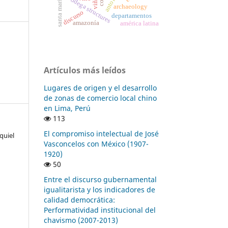
viñas
bodega structures
archaeology
discurso
departamentos
amazonía
américa latina
Artículos más leídos
Lugares de origen y el desarrollo
de zonas de comercio local chino
en Lima, Perú
113
El compromiso intelectual de José
quiel
Vasconcelos con México (1907-
1920)
50
Entre el discurso gubernamental
igualitarista y los indicadores de
calidad democrática:
Performatividad institucional del
chavismo (2007-2013)