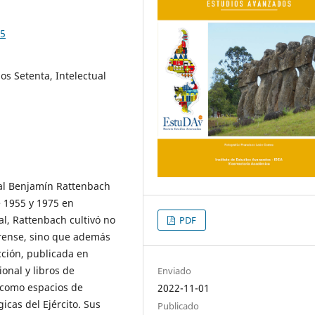
15
s Setenta, Intelectual
al Benjamín Rattenbach
re 1955 y 1975 en
al, Rattenbach cultivó no
PDF
trense, sino que además
cción, publicada en
ional y libros de
Enviado
n como espacios de
2022-11-01
icas del Ejército. Sus
Publicado