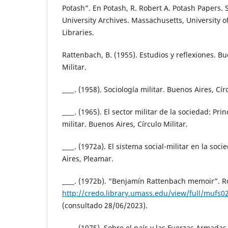
Potash”. En Potash, R. Robert A. Potash Papers. 
University Archives. Massachusetts, University
Libraries.
Rattenbach, B. (1955). Estudios y reflexiones. Bu
Militar.
____. (1958). Sociología militar. Buenos Aires, Círc
____. (1965). El sector militar de la sociedad: Pri
militar. Buenos Aires, Círculo Militar.
____. (1972a). El sistema social-militar en la s
Aires, Pleamar.
____. (1972b). “Benjamín Rattenbach memoir”. R
http://credo.library.umass.edu/view/full/mufs0
(consultado 28/06/2023).
____. (1975). Sobre el país y las Fuerzas Armada