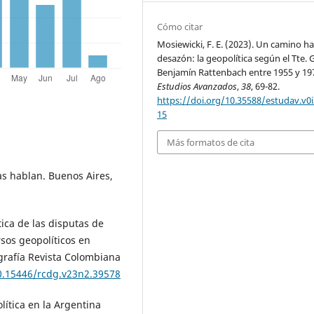
Cómo citar
Mosiewicki, F. E. (2023). Un camino ha
desazón: la geopolítica según el Tte. G
Benjamín Rattenbach entre 1955 y 19
Estudios Avanzados
,
38
, 69-82.
https://doi.org/10.35588/estudav.v0i
15
Más formatos de cita
das hablan. Buenos Aires,
tica de las disputas de
sos geopolíticos en
grafía Revista Colombiana
10.15446/rcdg.v23n2.39578
olítica en la Argentina