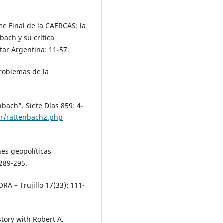
me Final de la CAERCAS: la
bach y su crítica
tar Argentina: 11-57.
Problemas de la
nbach”. Siete Días 859: 4-
/r/rattenbach2.php
nes geopolíticas
 289-295.
ORA – Trujillo 17(33): 111-
tory with Robert A.