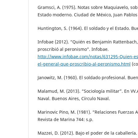
Gramsci, A. (1975). Notas sobre Maquiavelo, sobr
Estado moderno. Ciudad de México, Juan Pablos 
Huntington, S. (1964). El soldado y el Estado. Bue
Infobae (2012). “Quién es Benjamín Rattenbach,
proscribió al peronismo”. Infobae.
http://www.infobae.com/notas/631295-Quien-e
el-general-que-proscribio-al-peronismo.html
(co
Janowitz, M. (1960). El soldado profesional. Bue
Malamud, M. (2013). “Sociología militar”. En VV.A
Naval. Buenos Aires, Círculo Naval.
Marinovic Pino, M. (1981). “Relaciones Fuerzas
Revista de Marina 744: s.p.
Mazzei, D. (2012). Bajo el poder de la caballería.