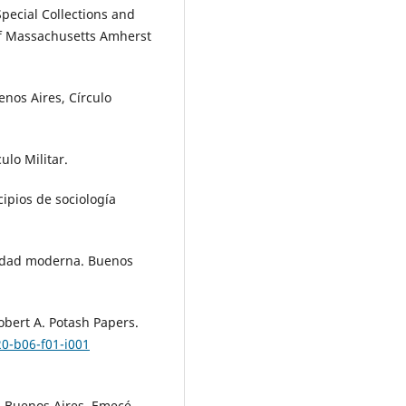
Special Collections and
 of Massachusetts Amherst
enos Aires, Círculo
ulo Militar.
ncipios de sociología
ociedad moderna. Buenos
obert A. Potash Papers.
20-b06-f01-i001
s. Buenos Aires, Emecé.