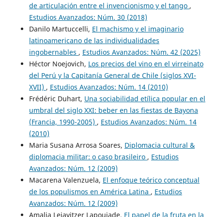
de articulación entre el invencionismo y el tango
,
Estudios Avanzados: Núm. 30 (2018)
Danilo Martuccelli,
El machismo y el imaginario
latinoamericano de las individualidades
ingobernables
,
Estudios Avanzados: Núm. 42 (2025)
Héctor Noejovich,
Los precios del vino en el virreinato
del Perú y la Capitanía General de Chile (siglos XVI-
XVII)
,
Estudios Avanzados: Núm. 14 (2010)
Frédéric Duhart,
Una sociabilidad etílica popular en el
umbral del siglo XXI: beber en las fiestas de Bayona
(Francia, 1990-2005)
,
Estudios Avanzados: Núm. 14
(2010)
Maria Susana Arrosa Soares,
Diplomacia cultural &
diplomacia militar: o caso brasileiro
,
Estudios
Avanzados: Núm. 12 (2009)
Macarena Valenzuela,
El enfoque teórico conceptual
de los populismos en América Latina
,
Estudios
Avanzados: Núm. 12 (2009)
Amalia Lejavitzer Lapoujade,
El papel de la fruta en la