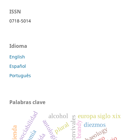
ISSN
0718-5014
Idioma
English
Español
Português
Palabras clave
sociabilidad
alcohol
europa siglo xix
brandy
plural
diezmos
archaeology