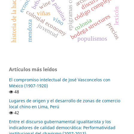
epigramas convivales
antología palatina
historia de la hacienda
economía
bebida
discurso
código complejo
wine
lexicón
colonial economy
viñas
bodega structures
vino
colonia
mendoza
precios
juventud
populismos
Artículos más leídos
El compromiso intelectual de José Vasconcelos con
México (1907-1920)
48
Lugares de origen y el desarrollo de zonas de comercio
local chino en Lima, Perú
42
Entre el discurso gubernamental igualitarista y los
indicadores de calidad democrática: Performatividad
institucional del chavismo (2007-2013)