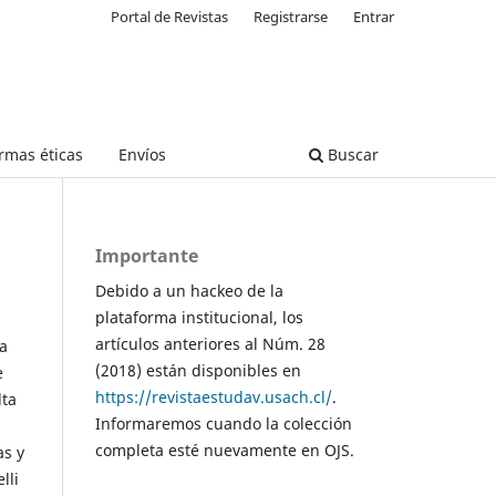
Portal de Revistas
Registrarse
Entrar
rmas éticas
Envíos
Buscar
Importante
Debido a un hackeo de la
plataforma institucional, los
artículos anteriores al Núm. 28
la
(2018) están disponibles en
e
https://revistaestudav.usach.cl/
.
lta
Informaremos cuando la colección
completa esté nuevamente en OJS.
as y
lli