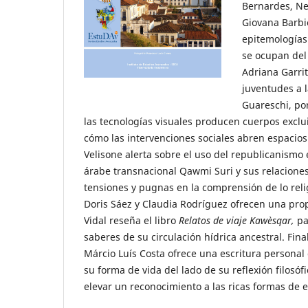
Bernardes, Ne
Giovana Barbi
epitemologías 
se ocupan del 
Adriana Garrit
juventudes a l
Guareschi, po
las tecnologías visuales producen cuerpos exclu
cómo las intervenciones sociales abren espacios
Velisone alerta sobre el uso del republicanismo 
árabe transnacional Qawmi Suri y sus relaciones
tensiones y pugnas en la comprensión de lo relig
Doris Sáez y Claudia Rodríguez ofrecen una pro
Vidal reseña el libro
Relatos de viaje Kawèsqar,
pa
saberes de su circulación hídrica ancestral. Fin
Márcio Luís Costa ofrece una escritura personal d
su forma de vida del lado de su reflexión filosó
elevar un reconocimiento a las ricas formas de 