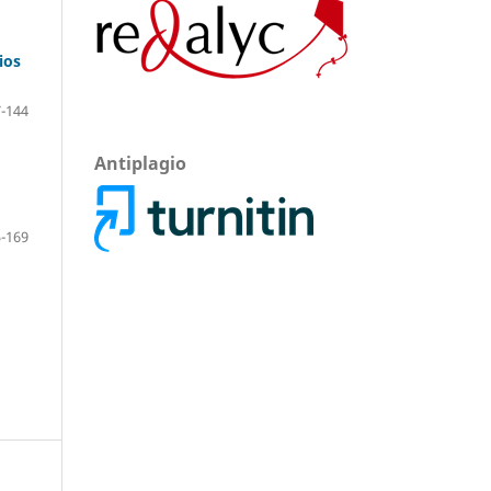
ios
-144
Antiplagio
-169