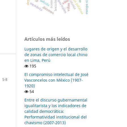
antología palatina
europa siglo xix
economía
vino
colonia
bebida
lexicón
mendoza
viñas
diezmos
Artículos más leídos
Lugares de origen y el desarrollo
de zonas de comercio local chino
en Lima, Perú
195
El compromiso intelectual de José
5-8
Vasconcelos con México (1907-
1920)
54
Entre el discurso gubernamental
igualitarista y los indicadores de
calidad democrática:
Performatividad institucional del
chavismo (2007-2013)