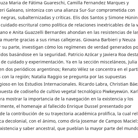
uza Maria de Fátima Guareschi, Camilla Fernandez Marques y
eri Galeano, sintoniza con una alianza Sur-Sur comprometida con
negras, subalternizadas y críticas. Elis dos Santos y Simone Hüni
cuidado escritural como política de relaciones inextricables de la v
ano e Anita Guazzelli Bernardes ahondan en las resistencias de la
a muerte gracias a sus rimas callejeras. Giovana Barbieri y Neuza
r su parte, investigan cómo los regímenes de verdad generados po
idos basándose en la seguridad. Patricio Azócar y Javiera Roa dest
 de cuidado y experimentación. Ya en la sección misceláneos, Julia
en dos periódicos argentinos; Renato Vélez se concentra en el part
 con la región; Natalia Raggio se pregunta por las supuestas
ioso en los Estudios Internacionales. Ricardo Labra, Christian Báe
puesta de codiseño de cultivo vegetal tecnológico Piwkeyewün. Kar
ra mostrar la importancia de la navegación en la existencia y los
almente, el homenaje al fallecido Enrique Dussel presentado por
e la contribución de su trayectoria académica prolífica, la cual re
fica decolonial, con el ánimo, como diría Josemar de Campos Maciel
existencia y saber ancestral, que pueblan la mayor parte del mund