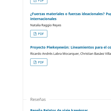
PDF
¿Fuerzas materiales o fuerzas ideacionales? Pu
internacionales
Natalia Raggio Reyes
PDF
Proyecto Piwkeyewün: Lineamientos para el co-
Ricardo Andrés Labra Mocarquer, Christian Basáez Vill
PDF
Reseñas
Reseña Relatos de viaje kawésqar