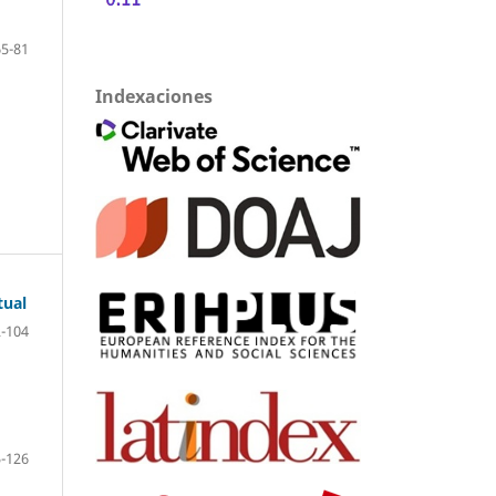
65-81
Indexaciones
tual
-104
-126