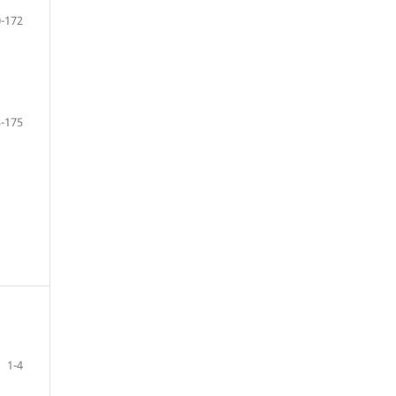
-172
-175
1-4