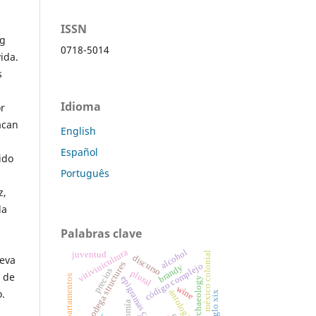
ISSN
ng
0718-5014
ida.
s
Idioma
r
acan
English
Español
ido
Português
z,
la
Palabras clave
alcohol
vitivinicultura
juventud
méxico colonial
discurso
leva
bodega structures
código complejo
brandy
precios
plural
: de
departamentos
epigramas convivales
archaeology
wine
o.