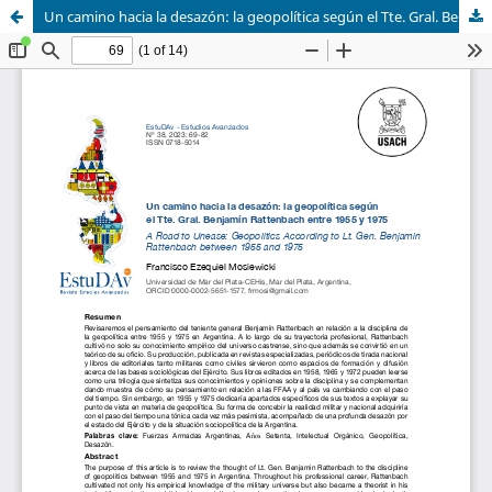
Un camino hacia la desazón: la geopolítica según el Tte. Gral. Benjamín Rattenbach entre 1955 y 1975