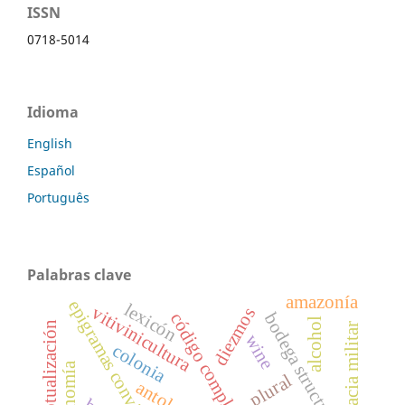
ISSN
0718-5014
Idioma
English
Español
Português
Palabras clave
amazonía
epigramas convivales
lexicón
vitivinicultura
diezmos
bodega structures
código complejo
alcohol
conceptualización
diplomacia militar
wine
colonia
economía
plural