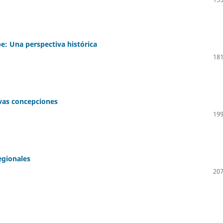
be: Una perspectiva histórica
181
vas concepciones
199
egionales
207