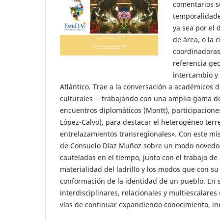
comentarios s
temporalidade
ya sea por el 
de área, o la c
coordinadoras
referencia ge
intercambio y
Atlántico. Trae a la conversación a académicos d
culturales― trabajando con una amplia gama de 
encuentros diplomáticos (Montt), participaciones
López-Calvo), para destacar el heterogéneo terr
entrelazamientos transregionales». Con este mi
de Consuelo Díaz Muñoz sobre un modo novedos
cauteladas en el tiempo, junto con el trabajo d
materialidad del ladrillo y los modos que con su 
conformación de la identidad de un pueblo. En 
interdisciplinares, relacionales y multiescalar
vías de continuar expandiendo conocimiento, in