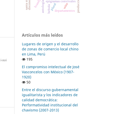
antología palatina
brandy
diezmos
epigramas convivales
wine
plural
bebida
departamentos
Artículos más leídos
Lugares de origen y el desarrollo
de zonas de comercio local chino
en Lima, Perú
195
i-xvi
El compromiso intelectual de José
Vasconcelos con México (1907-
1920)
50
Entre el discurso gubernamental
igualitarista y los indicadores de
calidad democrática:
Performatividad institucional del
chavismo (2007-2013)