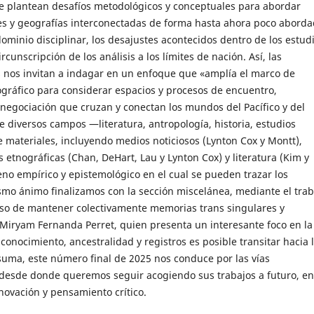
e plantean desafíos metodológicos y conceptuales para abordar
s y geografías interconectadas de forma hasta ahora poco aborda
dominio disciplinar, los desajustes acontecidos dentro de los estud
ircunscripción de los análisis a los límites de nación. Así, las
 nos invitan a indagar en un enfoque que «amplía el marco de
ográfico para considerar espacios y procesos de encuentro,
 negociación que cruzan y conectan los mundos del Pacífico y del
e diversos campos ―literatura, antropología, historia, estudios
materiales, incluyendo medios noticiosos (Lynton Cox y Montt),
 etnográficas (Chan, DeHart, Lau y Lynton Cox) y literatura (Kim y
eno empírico y epistemológico en el cual se pueden trazar los
smo ánimo finalizamos con la sección miscelánea, mediante el trab
o de mantener colectivamente memorias trans singulares y
e Miryam Fernanda Perret, quien presenta un interesante foco en la
conocimiento, ancestralidad y registros es posible transitar hacia 
suma, este número final de 2025 nos conduce por las vías
es desde donde queremos seguir acogiendo sus trabajos a futuro, en
novación y pensamiento crítico.