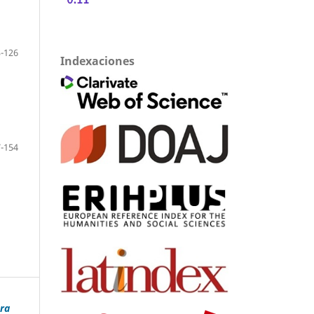
-126
Indexaciones
-154
era