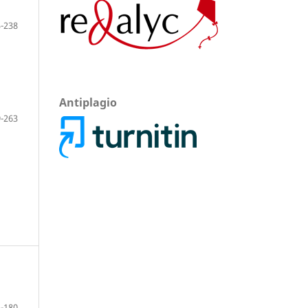
-238
Antiplagio
-263
-180