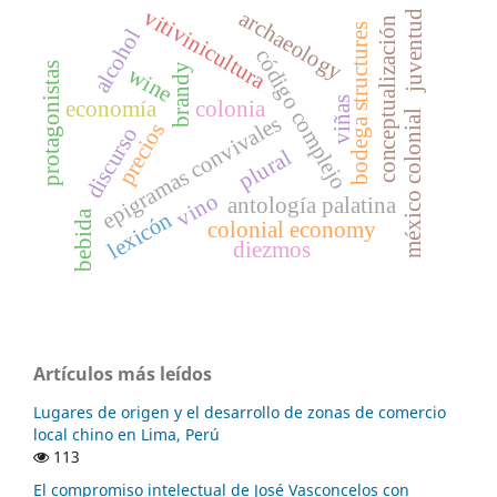
vitivinicultura
archaeology
juventud
conceptualización
bodega structures
alcohol
código complejo
protagonistas
brandy
wine
viñas
economía
colonia
méxico colonial
epigramas convivales
precios
discurso
plural
vino
antología palatina
lexicón
bebida
colonial economy
diezmos
Artículos más leídos
Lugares de origen y el desarrollo de zonas de comercio
local chino en Lima, Perú
113
El compromiso intelectual de José Vasconcelos con