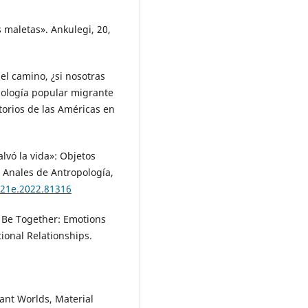
s maletas». Ankulegi, 20,
 el camino, ¿si nosotras
ología popular migrante
torios de las Américas en
alvó la vida»: Objetos
 Anales de Antropología,
221e.2022.81316
o Be Together: Emotions
ional Relationships.
rant Worlds, Material