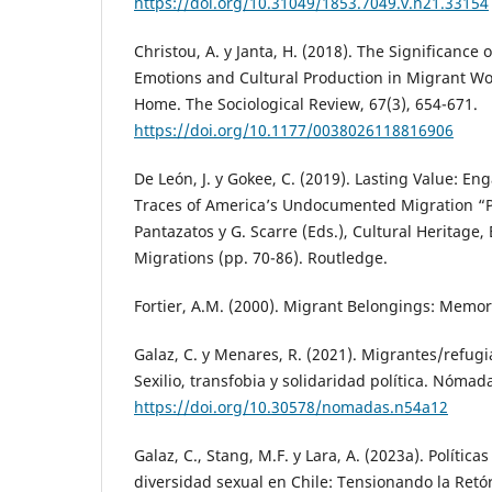
https://doi.org/10.31049/1853.7049.v.n21.33154
Christou, A. y Janta, H. (2018). The Significance 
Emotions and Cultural Production in Migrant Wo
Home. The Sociological Review, 67(3), 654-671.
https://doi.org/10.1177/0038026118816906
De León, J. y Gokee, C. (2019). Lasting Value: En
Traces of America’s Undocumented Migration “Pr
Pantazatos y G. Scarre (Eds.), Cultural Heritage
Migrations (pp. 70-86). Routledge.
Fortier, A.M. (2000). Migrant Belongings: Memory
Galaz, C. y Menares, R. (2021). Migrantes/refugi
Sexilio, transfobia y solidaridad política. Nómad
https://doi.org/10.30578/nomadas.n54a12
Galaz, C., Stang, M.F. y Lara, A. (2023a). Política
diversidad sexual en Chile: Tensionando la Retó