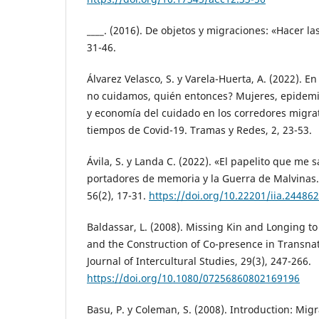
____. (2016). De objetos y migraciones: «Hacer la
31-46.
Álvarez Velasco, S. y Varela-Huerta, A. (2022). En
no cuidamos, quién entonces? Mujeres, epidemi
y economía del cuidado en los corredores migra
tiempos de Covid-19. Tramas y Redes, 2, 23-53.
Ávila, S. y Landa C. (2022). «El papelito que me s
portadores de memoria y la Guerra de Malvinas.
56(2), 17-31.
https://doi.org/10.22201/iia.24486
Baldassar, L. (2008). Missing Kin and Longing t
and the Construction of Co-presence in Transnat
Journal of Intercultural Studies, 29(3), 247-266.
https://doi.org/10.1080/07256860802169196
Basu, P. y Coleman, S. (2008). Introduction: Mig