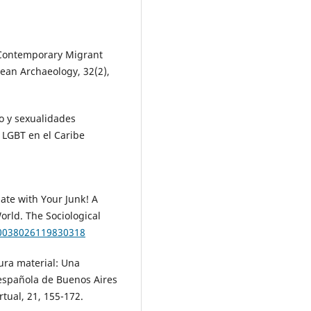
f Contemporary Migrant
nean Archaeology, 32(2),
ito y sexualidades
 LGBT en el Caribe
ate with Your Junk! A
rld. The Sociological
/0038026119830318
tura material: Una
española de Buenos Aires
rtual, 21, 155-172.