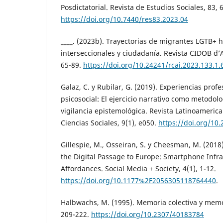
Posdictatorial. Revista de Estudios Sociales, 83, 
https://doi.org/10.7440/res83.2023.04
____. (2023b). Trayectorias de migrantes LGTB+ h
interseccionales y ciudadanía. Revista CIDOB d’A
65-89.
https://doi.org/10.24241/rcai.2023.133.1.
Galaz, C. y Rubilar, G. (2019). Experiencias prof
psicosocial: El ejercicio narrativo como metodolo
vigilancia epistemológica. Revista Latinoameric
Ciencias Sociales, 9(1), e050.
https://doi.org/10
Gillespie, M., Osseiran, S. y Cheesman, M. (2018
the Digital Passage to Europe: Smartphone Infr
Affordances. Social Media + Society, 4(1), 1-12.
https://doi.org/10.1177%2F2056305118764440
.
Halbwachs, M. (1995). Memoria colectiva y memori
209-222.
https://doi.org/10.2307/40183784