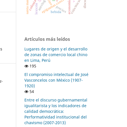
vitivinicultura
epigramas convivales
discurso
vino
economía
colonia
lexicón
precios
bebida
Artículos más leídos
as
Lugares de origen y el desarrollo
de zonas de comercio local chino
en Lima, Perú
195
El compromiso intelectual de José
Vasconcelos con México (1907-
z-
1920)
54
Entre el discurso gubernamental
igualitarista y los indicadores de
calidad democrática:
Performatividad institucional del
chavismo (2007-2013)