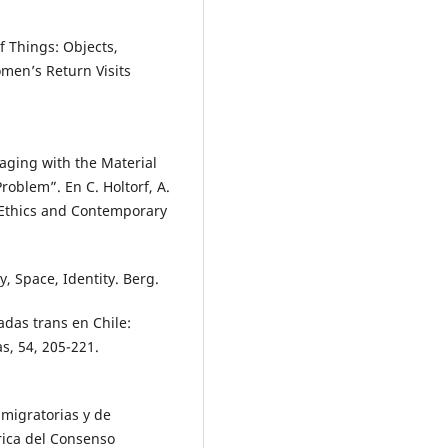
of Things: Objects,
men’s Return Visits
gaging with the Material
oblem”. En C. Holtorf, A.
, Ethics and Contemporary
, Space, Identity. Berg.
adas trans en Chile:
as, 54, 205-221.
s migratorias y de
rica del Consenso