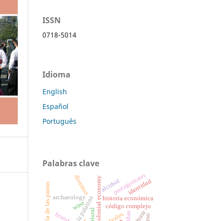
ISSN
0718-5014
Idioma
English
Español
Português
Palabras clave
protagonistas
diezmos
colonial economy
alcohol
identidad
santa maría de las parras
archaeology
antología palatina
historia económica
wine
código complejo
plural
viñas
brandy