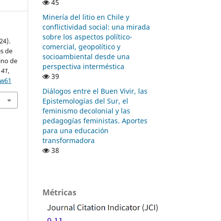
45
Minería del litio en Chile y
conflictividad social: una mirada
sobre los aspectos político-
24).
comercial, geopolítico y
es de
socioambiental desde una
ino de
perspectiva interméstica
,
41
,
39
dw61
Diálogos entre el Buen Vivir, las
Epistemologías del Sur, el
feminismo decolonial y las
pedagogías feministas. Aportes
para una educación
transformadora
38
Métricas