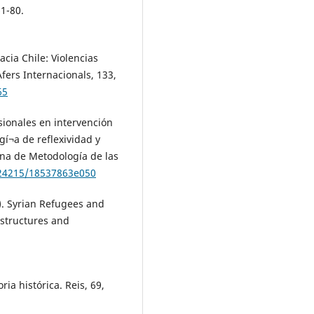
61-80.
acia Chile: Violencias
fers Internacionals, 133,
65
esionales en intervención
gí¬a de reflexividad y
ana de Metodología de las
.24215/18537863e050
). Syrian Refugees and
astructures and
a histórica. Reis, 69,