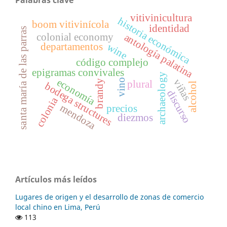
Palabras clave
vitivinicultura
historia económica
boom vitivinícola
identidad
santa maría de las parras
colonial economy
antología palatina
wine
departamentos
código complejo
epigramas convivales
archaeology
economía
vino
viñas
brandy
plural
bodega structures
alcohol
discurso
colonia
mendoza
precios
diezmos
Artículos más leídos
Lugares de origen y el desarrollo de zonas de comercio
local chino en Lima, Perú
113