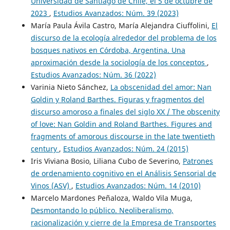
Universidad de Santiago de Chile, el 5 de octubre de
2023
,
Estudios Avanzados: Núm. 39 (2023)
María Paula Ávila Castro, María Alejandra Ciuffolini,
El
discurso de la ecología alrededor del problema de los
bosques nativos en Córdoba, Argentina. Una
aproximación desde la sociología de los conceptos
,
Estudios Avanzados: Núm. 36 (2022)
Varinia Nieto Sánchez,
La obscenidad del amor: Nan
Goldin y Roland Barthes. Figuras y fragmentos del
discurso amoroso a finales del siglo XX / The obscenity
of love: Nan Goldin and Roland Barthes. Figures and
fragments of amorous discourse in the late twentieth
century
,
Estudios Avanzados: Núm. 24 (2015)
Iris Viviana Bosio, Liliana Cubo de Severino,
Patrones
de ordenamiento cognitivo en el Análisis Sensorial de
Vinos (ASV)
,
Estudios Avanzados: Núm. 14 (2010)
Marcelo Mardones Peñaloza, Waldo Vila Muga,
Desmontando lo público. Neoliberalismo,
racionalización y cierre de la Empresa de Transportes