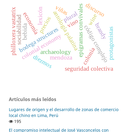
discurso
epigramas convivales
viñas
lexicón
philloxera vastatrix
antología palatina
plural
economía
wine
sociabilidad
precios
vino
brandy
bebida
código complejo
bodega structures
protagonistas
colonial economy
colonia
archaeology
diezmos
mendoza
seguridad colectiva
Artículos más leídos
Lugares de origen y el desarrollo de zonas de comercio
local chino en Lima, Perú
195
El compromiso intelectual de José Vasconcelos con