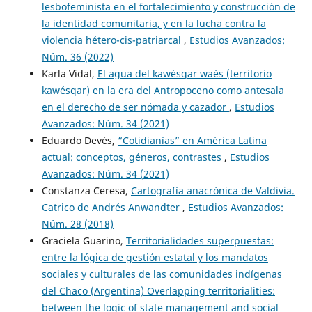
lesbofeminista en el fortalecimiento y construcción de
la identidad comunitaria, y en la lucha contra la
violencia hétero-cis-patriarcal
,
Estudios Avanzados:
Núm. 36 (2022)
Karla Vidal,
El agua del kawésqar waés (territorio
kawésqar) en la era del Antropoceno como antesala
en el derecho de ser nómada y cazador
,
Estudios
Avanzados: Núm. 34 (2021)
Eduardo Devés,
“Cotidianías” en América Latina
actual: conceptos, géneros, contrastes
,
Estudios
Avanzados: Núm. 34 (2021)
Constanza Ceresa,
Cartografía anacrónica de Valdivia.
Catrico de Andrés Anwandter
,
Estudios Avanzados:
Núm. 28 (2018)
Graciela Guarino,
Territorialidades superpuestas:
entre la lógica de gestión estatal y los mandatos
sociales y culturales de las comunidades indígenas
del Chaco (Argentina) Overlapping territorialities:
between the logic of state management and social