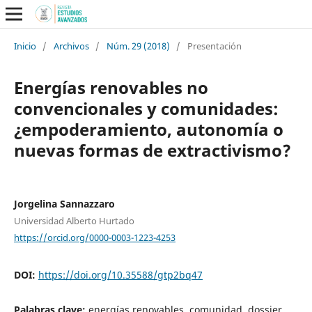
Inicio
/
Archivos
/
Núm. 29 (2018)
/
Presentación
Energías renovables no
convencionales y comunidades:
¿empoderamiento, autonomía o
nuevas formas de extractivismo?
Jorgelina Sannazzaro
Universidad Alberto Hurtado
https://orcid.org/0000-0003-1223-4253
DOI:
https://doi.org/10.35588/gtp2bq47
Palabras clave:
energías renovables, comunidad, dossier