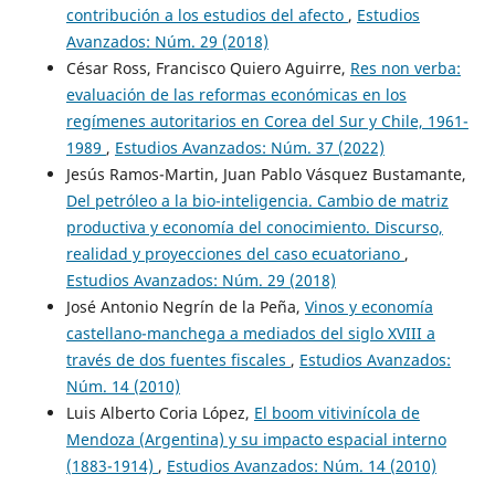
contribución a los estudios del afecto
,
Estudios
Avanzados: Núm. 29 (2018)
César Ross, Francisco Quiero Aguirre,
Res non verba:
evaluación de las reformas económicas en los
regímenes autoritarios en Corea del Sur y Chile, 1961-
1989
,
Estudios Avanzados: Núm. 37 (2022)
Jesús Ramos-Martin, Juan Pablo Vásquez Bustamante,
Del petróleo a la bio-inteligencia. Cambio de matriz
productiva y economía del conocimiento. Discurso,
realidad y proyecciones del caso ecuatoriano
,
Estudios Avanzados: Núm. 29 (2018)
José Antonio Negrín de la Peña,
Vinos y economía
castellano-manchega a mediados del siglo XVIII a
través de dos fuentes fiscales
,
Estudios Avanzados:
Núm. 14 (2010)
Luis Alberto Coria López,
El boom vitivinícola de
Mendoza (Argentina) y su impacto espacial interno
(1883-1914)
,
Estudios Avanzados: Núm. 14 (2010)