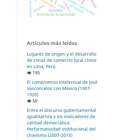
epigramas convivales
lexicón
economía
colonia
amazonía
viñas
juventud
alcohol
diezmos
historia de la hacienda
Artículos más leídos
Lugares de origen y el desarrollo
de zonas de comercio local chino
en Lima, Perú
195
El compromiso intelectual de José
Vasconcelos con México (1907-
1920)
50
Entre el discurso gubernamental
igualitarista y los indicadores de
calidad democrática:
Performatividad institucional del
chavismo (2007-2013)