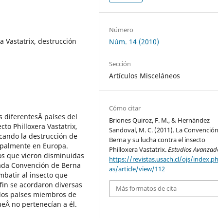
Número
ra Vastatrix, destrucción
Núm. 14 (2010)
Sección
Artículos Misceláneos
Cómo citar
s diferentesÂ países del
Briones Quiroz, F. M., & Hernández
to Philloxera Vastatrix,
Sandoval, M. C. (2011). La Convenció
cando la destrucción de
Berna y su lucha contra el insecto
cipalmente en Europa.
Philloxera Vastatrix.
Estudios Avanzad
eos que vieron disminuidas
https://revistas.usach.cl/ojs/index.p
mada Convención de Berna
as/article/view/112
mbatir al insecto que
fin se acordaron diversas
Más formatos de cita
 los países miembros de
eÂ no pertenecían a él.