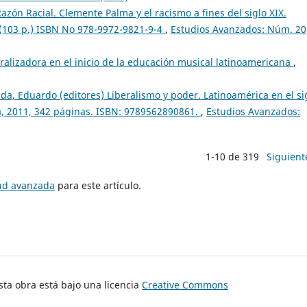
azón Racial. Clemente Palma y el racismo a fines del siglo XIX.
0 (103 p.) ISBN No 978-9972-9821-9-4
,
Estudios Avanzados: Núm. 20
alizadora en el inicio de la educación musical latinoamericana
,
sada, Eduardo (editores) Liberalismo y poder. Latinoamérica en el si
a, 2011, 342 páginas. ISBN: 9789562890861.
,
Estudios Avanzados:
1-10 de 319
Siguient
tud avanzada
para este artículo.
ta obra está bajo una licencia
Creative Commons