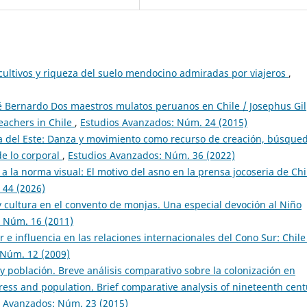
, cultivos y riqueza del suelo mendocino admiradas por viajeros
,
sé Bernardo Dos maestros mulatos peruanos en Chile / Josephus Gil
eachers in Chile
,
Estudios Avanzados: Núm. 24 (2015)
pa del Este: Danza y movimiento como recurso de creación, búsque
e lo corporal
,
Estudios Avanzados: Núm. 36 (2022)
a la norma visual: El motivo del asno en la prensa jocoseria de Chi
 44 (2026)
y cultura en el convento de monjas. Una especial devoción al Niño
 Núm. 16 (2011)
r e influencia en las relaciones internacionales del Cono Sur: Chile
 Núm. 12 (2009)
y población. Breve análisis comparativo sobre la colonización en
gress and population. Brief comparative analysis of nineteenth cent
s Avanzados: Núm. 23 (2015)