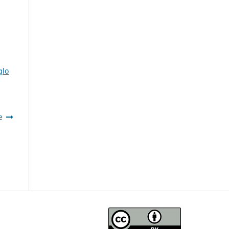
glo
e