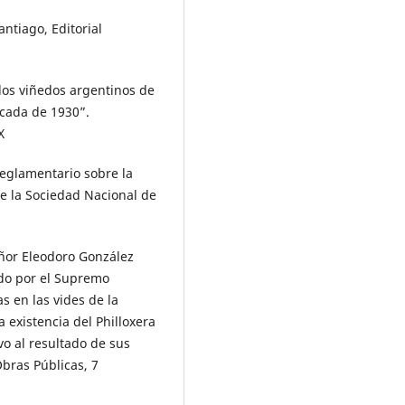
antiago, Editorial
 los viñedos argentinos de
écada de 1930”.
X
reglamentario sobre la
 de la Sociedad Nacional de
ñor Eleodoro González
ado por el Supremo
s en las vides de la
 existencia del Philloxera
vo al resultado de sus
Obras Públicas, 7