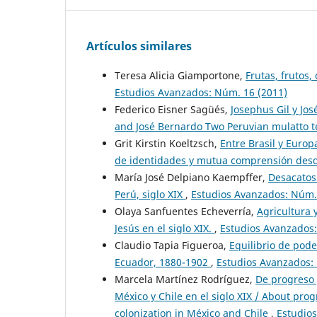
Artículos similares
Teresa Alicia Giamportone,
Frutas, frutos
Estudios Avanzados: Núm. 16 (2011)
Federico Eisner Sagüés,
Josephus Gil y Jo
and José Bernardo Two Peruvian mulatto t
Grit Kirstin Koeltzsch,
Entre Brasil y Euro
de identidades y mutua comprensión desd
María José Delpiano Kaempffer,
Desacatos 
Perú, siglo XIX
,
Estudios Avanzados: Núm.
Olaya Sanfuentes Echeverría,
Agricultura 
Jesús en el siglo XIX.
,
Estudios Avanzados:
Claudio Tapia Figueroa,
Equilibrio de pode
Ecuador, 1880-1902
,
Estudios Avanzados:
Marcela Martínez Rodríguez,
De progreso 
México y Chile en el siglo XIX / About pro
colonization in México and Chile
,
Estudio