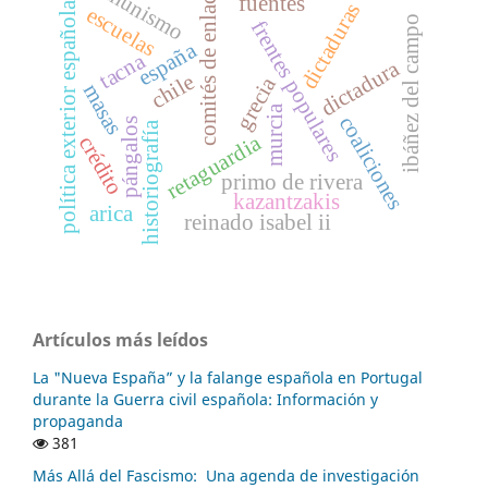
comunismo
comités de enlace
fuentes
dictaduras
política exterior española
escuelas
ibáñez del campo
frentes populares
españa
tacna
dictadura
chile
grecia
masas
murcia
coaliciones
pángalos
historiografía
retaguardia
crédito
primo de rivera
kazantzakis
arica
reinado isabel ii
Artículos más leídos
La "Nueva España” y la falange española en Portugal
durante la Guerra civil española: Información y
propaganda
381
Más Allá del Fascismo: Una agenda de investigación