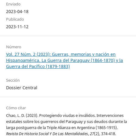
Enviado
2023-04-18
Publicado
2023-11-12
Número
Vol. 27 Núm. 2 (2023): Guerras, memorias y nación en
Hispanoamérica. La Guerra del Paraguay (1864-1870) y la
Guerra del Pacífico (1879-1883)
Sección
Dossier Central
Cómo citar
Chao, L. D. (2023). Protegiendo viudas e inválidos. Intervenciones
estatales sobre los guerreros del Paraguay y sus deudos durante la
larga postguerra de la Triple Alianza en Argentina (1865-1915).
Revista De Historia Social Y De Las Mentalidades
,
27
(2), 374-418.