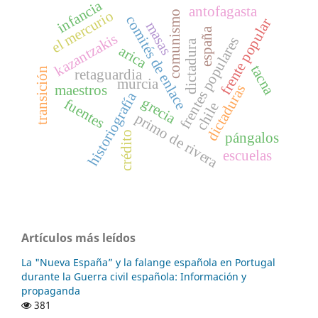
infancia
antofagasta
el mercurio
comunismo
comités de enlace
frente popular
masas
españa
kazantzakis
frentes populares
dictadura
arica
tacna
transición
retaguardia
murcia
dictaduras
maestros
historiografía
grecia
fuentes
chile
primo de rivera
crédito
pángalos
escuelas
Artículos más leídos
La "Nueva España” y la falange española en Portugal
durante la Guerra civil española: Información y
propaganda
381