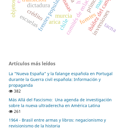
ibáñez del campo
frentes populares
comités de enlace
masas
dictadura
crédito
inversiones
fuentes
murcia
escuelas
chile
arica
tacna
Artículos más leídos
La "Nueva España” y la falange española en Portugal
durante la Guerra civil española: Información y
propaganda
382
Más Allá del Fascismo: Una agenda de investigación
sobre la nueva ultraderecha en América Latina
261
1964 - Brasil entre armas y libros: negacionismo y
revisionismo de la historia