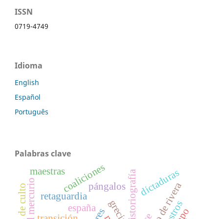
ISSN
0719-4749
Idioma
English
Español
Português
Palabras clave
coaliciones
maestras
dictaduras
historiografía
el mercurio
primo de rivera
pángalos
objetos de culto
retaguardia
grecia
maestros
españa
transición