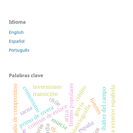
Idioma
English
Español
Português
Palabras clave
frentes populares
inversiones
estado de compromiso
crédito
comunismo
política exterior española
ibáñez del campo
transición
chile
fuentes
grecia
comités de enlace
historiografía
primo de rivera
tacna
arica
murcia
españa