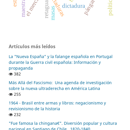
el mercurio
retaguardia
dictaduras
pángalos
maestras
dictadura
masas
Artículos más leídos
La "Nueva España” y la falange española en Portugal
durante la Guerra civil española: Información y
propaganda
382
Más Allá del Fascismo: Una agenda de investigación
sobre la nueva ultraderecha en América Latina
255
1964 - Brasil entre armas y libros: negacionismo y
revisionismo de la historia
232
"Fue famosa la chingana€". Diversión popular y cultura
nacional en Santiago de Chile , 1820-1840