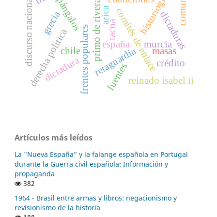
comunismo
discurso nacionalista
historiografía
pángalos
primo de rivera
arica
comités de enlace
grecia
dictaduras
tacna
frentes populares
derecha política
españa
murcia
retaguardia
chile
masas
dictadura
crédito
fuentes
reinado isabel ii
Artículos más leídos
La "Nueva España” y la falange española en Portugal
durante la Guerra civil española: Información y
propaganda
382
1964 - Brasil entre armas y libros: negacionismo y
revisionismo de la historia