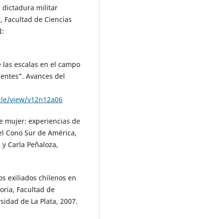
a dictadura militar
, Facultad de Ciencias
I:
e las escalas en el campo
cientes”. Avances del
icle/view/v12n12a06
e mujer: experiencias de
del Cono Sur de América,
 y Carla Peñaloza,
os exiliados chilenos en
oria, Facultad de
idad de La Plata, 2007.