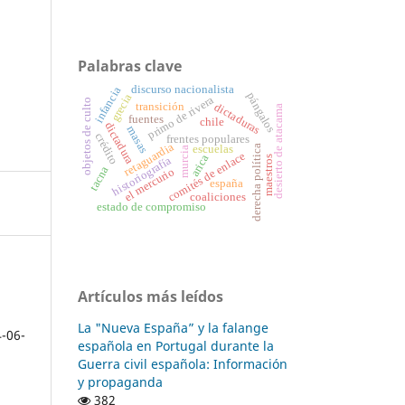
Palabras clave
discurso nacionalista
infancia
pángalos
grecia
primo de rivera
objetos de culto
transición
dictaduras
desierto de atacama
fuentes
chile
dictadura
masas
crédito
frentes populares
retaguardia
escuelas
derecha política
murcia
comités de enlace
arica
maestros
historiografía
tacna
el mercurio
españa
coaliciones
estado de compromiso
Artículos más leídos
La "Nueva España” y la falange
4-06-
española en Portugal durante la
Guerra civil española: Información
y propaganda
382