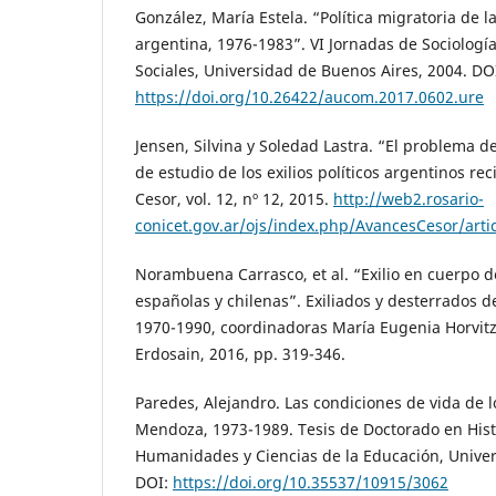
González, María Estela. “Política migratoria de l
argentina, 1976-1983”. VI Jornadas de Sociología
Sociales, Universidad de Buenos Aires, 2004. DO
https://doi.org/10.26422/aucom.2017.0602.ure
Jensen, Silvina y Soledad Lastra. “El problema d
de estudio de los exilios políticos argentinos re
Cesor, vol. 12, nº 12, 2015.
http://web2.rosario-
conicet.gov.ar/ojs/index.php/AvancesCesor/art
Norambuena Carrasco, et al. “Exilio en cuerpo d
españolas y chilenas”. Exiliados y desterrados 
1970-1990, coordinadoras María Eugenia Horvitz
Erdosain, 2016, pp. 319-346.
Paredes, Alejandro. Las condiciones de vida de l
Mendoza, 1973-1989. Tesis de Doctorado en Hist
Humanidades y Ciencias de la Educación, Univers
DOI:
https://doi.org/10.35537/10915/3062