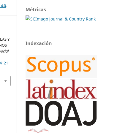
 4.0
.
Métricas
LAS Y
Indexación
ENOS
Social
.4121