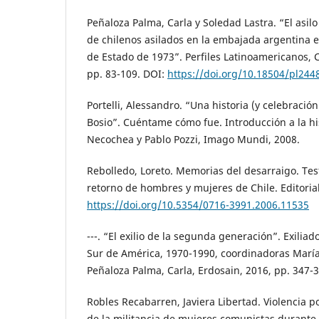
Peñaloza Palma, Carla y Soledad Lastra. “El asilo
de chilenos asilados en la embajada argentina e
de Estado de 1973”. Perfiles Latinoamericanos, 
pp. 83-109. DOI:
https://doi.org/10.18504/pl244
Portelli, Alessandro. “Una historia (y celebración
Bosio”. Cuéntame cómo fue. Introducción a la hi
Necochea y Pablo Pozzi, Imago Mundi, 2008.
Rebolledo, Loreto. Memorias del desarraigo. Test
retorno de hombres y mujeres de Chile. Editorial
https://doi.org/10.5354/0716-3991.2006.11535
---. “El exilio de la segunda generación”. Exilia
Sur de América, 1970-1990, coordinadoras María
Peñaloza Palma, Carla, Erdosain, 2016, pp. 347-3
Robles Recabarren, Javiera Libertad. Violencia po
de la militancia de mujeres comunistas durante e