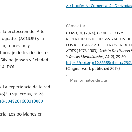
Atribución-NoComercial-SinDerivadas
Cómo citar
 la protección del Alto
Casola, N. (2024). CONFLICTOS Y
efugiados (ACNUR) y la
REPERTORIOS DE ORGANIZACIÓN DE 
LOS REFUGIADOS CHILENOS EN BU
lio, represión y
AIRES (1973-1983).
Revista De Historia 
bordaje de los destierros
Y De Las Mentalidades
,
23
(2), 29-50.
 Silvina Jensen y Soledad
https://doi.org/10.35588/rhsm.v23i2
014. DOI:
(Original work published 2019)
Más formatos de cita
o. La experiencia de la red
6)”. Izquierdas, n° 26,
0718-50492016000100001
ria. Los bolivianos en