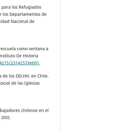
a para los Refugiados
de los Departamentos de
sidad Nacional de
La escuela como ventana a
nstituto De Historia
.24215/2314257Xe091
.
a de los DD.HH. en Chile.
ocial de las Iglesias
abajadores chilenos en el
 DOI: