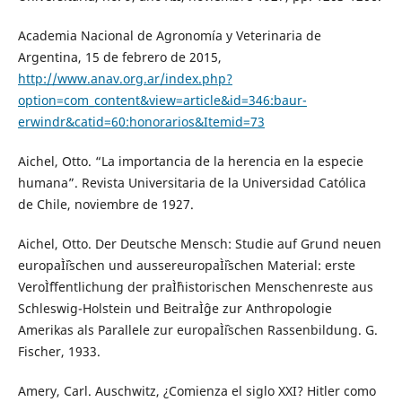
Academia Nacional de Agronomía y Veterinaria de
Argentina, 15 de febrero de 2015,
http://www.anav.org.ar/index.php?
option=com_content&view=article&id=346:baur-
erwindr&catid=60:honorarios&Itemid=73
Aichel, Otto. “La importancia de la herencia en la especie
humana”. Revista Universitaria de la Universidad Católica
de Chile, noviembre de 1927.
Aichel, Otto. Der Deutsche Mensch: Studie auf Grund neuen
europaÌˆischen und aussereuropaÌˆischen Material: erste
VeroÌˆffentlichung der praÌˆhistorischen Menschenreste aus
Schleswig-Holstein und BeitraÌˆge zur Anthropologie
Amerikas als Parallele zur europaÌˆischen Rassenbildung. G.
Fischer, 1933.
Amery, Carl. Auschwitz, ¿Comienza el siglo XXI? Hitler como