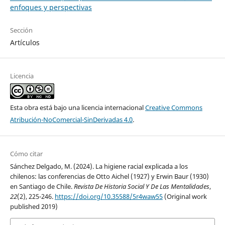
enfoques y perspectivas
Sección
Artículos
Licencia
Esta obra está bajo una licencia internacional
Creative Commons
Atribución-NoComercial-SinDerivadas 4.0
.
Cómo citar
Sánchez Delgado, M. (2024). La higiene racial explicada a los
chilenos: las conferencias de Otto Aichel (1927) y Erwin Baur (1930)
en Santiago de Chile.
Revista De Historia Social Y De Las Mentalidades
,
22
(2), 225-246.
https://doi.org/10.35588/5r4waw55
(Original work
published 2019)