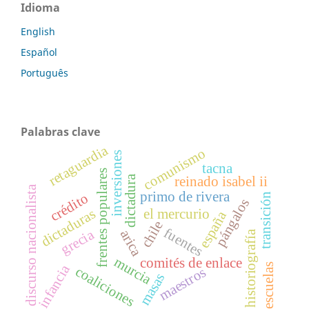
Idioma
English
Español
Português
Palabras clave
retaguardia
comunismo
inversiones
tacna
frentes populares
dictadura
reinado isabel ii
discurso nacionalista
primo de rivera
crédito
transición
pángalos
el mercurio
dictaduras
españa
chile
fuentes
grecia
arica
historiografía
murcia
comités de enlace
escuelas
infancia
coaliciones
maestros
masas