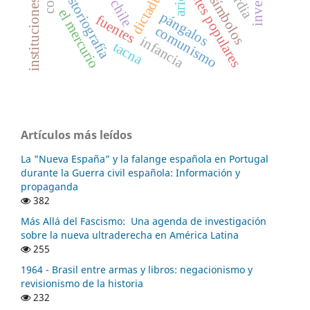
instituciones de crédito
geosímbolos
frentes populares
dictadura
historiografía
arica
chile
el mercurio
pángalos
fuentes
comunismo
infancia
tacna
Artículos más leídos
La "Nueva España” y la falange española en Portugal
durante la Guerra civil española: Información y
propaganda
382
Más Allá del Fascismo: Una agenda de investigación
sobre la nueva ultraderecha en América Latina
255
1964 - Brasil entre armas y libros: negacionismo y
revisionismo de la historia
232