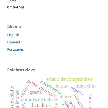
0719-4749
Idioma
English
Español
Português
Palabras clave
estado de compromiso
primo de rivera
kazantzakis
masas
transición
crédito
españa
grecia
coaliciones
retaguardia
inversiones
murcia
comités de enlace
dictaduras