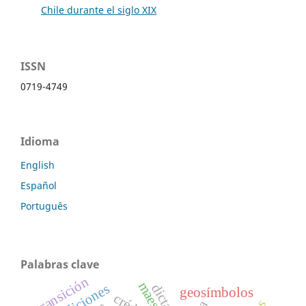
Chile durante el siglo XIX
ISSN
0719-4749
Idioma
English
Español
Português
Palabras clave
transición
maestros
coaliciones
geosímbolos