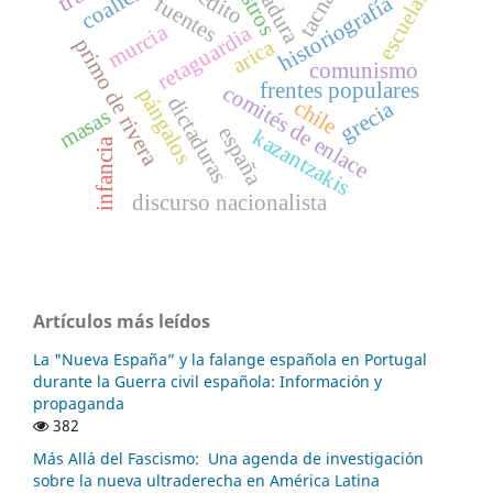
dictadura
crédito
tacna
escuelas
historiografía
fuentes
murcia
retaguardia
primo de rivera
arica
comunismo
frentes populares
comités de enlace
pángalos
dictaduras
chile
grecia
masas
españa
kazantzakis
infancia
discurso nacionalista
Artículos más leídos
La "Nueva España” y la falange española en Portugal
durante la Guerra civil española: Información y
propaganda
382
Más Allá del Fascismo: Una agenda de investigación
sobre la nueva ultraderecha en América Latina