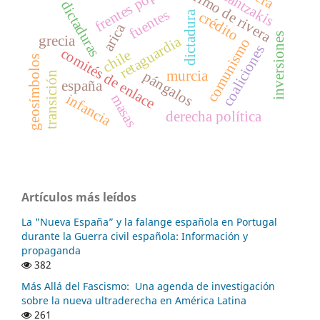
frentes populares
kazantzakis
primo de rivera
dictaduras
fuentes
crédito
dictadura
arica
inversiones
grecia
retaguardia
comunismo
coaliciones
comités de enlace
chile
geosímbolos
murcia
pángalos
transición
españa
infancia
masas
derecha política
Artículos más leídos
La "Nueva España” y la falange española en Portugal
durante la Guerra civil española: Información y
propaganda
382
Más Allá del Fascismo: Una agenda de investigación
sobre la nueva ultraderecha en América Latina
261