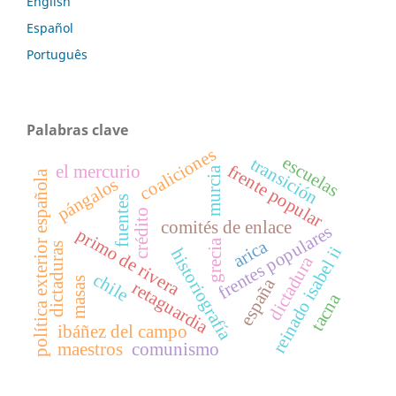
English
Español
Português
Palabras clave
coaliciones
escuelas
transición
frente popular
el mercurio
murcia
política exterior española
pángalos
fuentes
crédito
comités de enlace
frentes populares
primo de rivera
arica
grecia
dictaduras
reinado isabel ii
historiografía
dictadura
chile
españa
masas
retaguardia
tacna
ibáñez del campo
maestros
comunismo