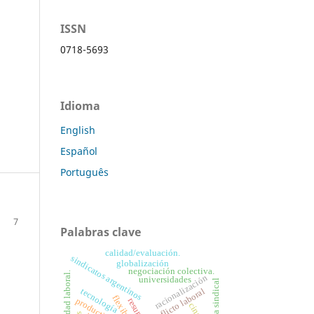
ISSN
0718-5693
Idioma
English
Español
Português
7
Palabras clave
calidad/evaluación.
sindicatos argentinos
globalización
negociación colectiva.
precariedad laboral.
racionalización
universidades
burocracia sindical
tecnología
conflicto laboral
productividad
cine