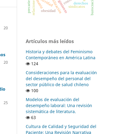
flexibilización
resurgimiento
matriz
relaciones
derechos
sindicatos
obesidad
20
Artículos más leídos
Historia y debates del Feminismo
nos
Contemporáneo en América Latina
20
124
Consideraciones para la evaluación
del desempeño del personal del
sector público de salud chileno
dio
100
Modelos de evaluación del
25
desempeño laboral: Una revisión
sistemática de literatura.
63
Cultura de Calidad y Seguridad del
Paciente: Una Revisión Narrativa