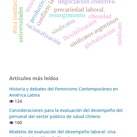
conflicto laboral
ética institucional
productividad
negociación colectiva.
precariedad laboral.
universidades
resurgimiento
obesidad
sindicatos argentinos
sindicatos
flexibilización
racionalización
sindicato
globalización
Artículos más leídos
Historia y debates del Feminismo Contemporáneo en
América Latina
124
Consideraciones para la evaluación del desempeño del
personal del sector público de salud chileno
100
Modelos de evaluación del desempeño laboral: Una