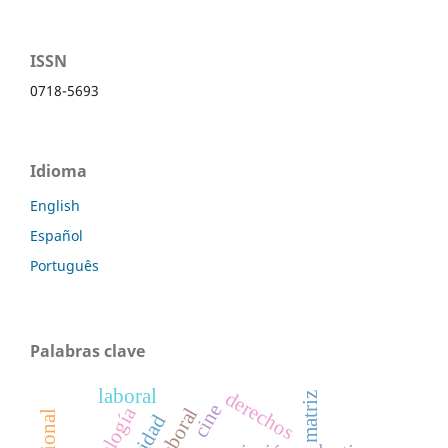
ISSN
0718-5693
Idioma
English
Español
Português
Palabras clave
laboral
derechos
matriz
cine
tecnología