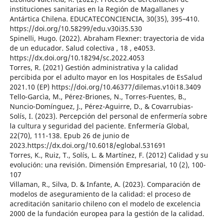
instituciones sanitarias en la Región de Magallanes y
Antártica Chilena. EDUCATECONCIENCIA, 30(35), 395–410.
https://doi.org/10.58299/edu.v30i35.530
Spinelli, Hugo. (2022). Abraham Flexner: trayectoria de vida
de un educador. Salud colectiva , 18 , e4053.
https://dx.doi.org/10.18294/sc.2022.4053
Torres, R. (2021) Gestión administrativa y la calidad
percibida por el adulto mayor en los Hospitales de EsSalud
2021.10 (EP) https://doi.org/10.46377/dilemas.v10i18.3409
Tello-Garcìa, M., Pérez-Briones, N., Torres-Fuentes, B.,
Nuncio-Domínguez, J., Pérez-Aguirre, D., & Covarrubias-
Solís, I. (2023). Percepción del personal de enfermería sobre
la cultura y seguridad del paciente. Enfermería Global,
22(70), 111-138. Epub 26 de junio de
2023.https://dx.doi.org/10.6018/eglobal.531691
Torres, K., Ruiz, T., Solís, L. & Martínez, F. (2012) Calidad y su
evolución: una revisión. Dimensión Empresarial, 10 (2), 100-
107
Villaman, R., Silva, D. & Infante, A. (2023). Comparación de
modelos de aseguramiento de la calidad: el proceso de
acreditación sanitario chileno con el modelo de excelencia
2000 de la fundación europea para la gestión de la calidad.