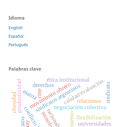
Idioma
English
Español
Português
Palabras clave
ética institucional
calidad/evaluación.
productividad
movimiento obrero
sindicato
derechos
sindicatos argentinos
matriz
cine
obesidad
relaciones
negociación colectiva.
conflicto laboral
racionalización
tecnología
flexibilización
universidades