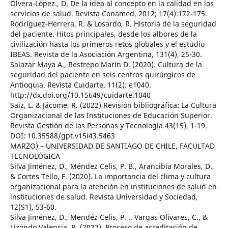
Olvera-López., D. De la idea al concepto en la calidad en los
servicios de salud. Revista Conamed, 2012; 17(4):172-175.
Rodríguez-Herrera, R. & Losardo, R. Historia de la seguridad
del paciente. Hitos principales, desde los albores de la
civilización hasta los primeros retos globales y el estudio
IBEAS. Revista de la Asociación Argentina, 131(4), 25-30.
Salazar Maya A., Restrepo Marín D. (2020). Cultura de la
seguridad del paciente en seis centros quirúrgicos de
Antioquia. Revista Cuidarte. 11(2): e1040.
http://dx.doi.org/10.15649/cuidarte.1040
Saiz, L. & Jácome, R. (2022) Revisión bibliográfica: La Cultura
Organizacional de las Instituciones de Educación Superior.
Revista Gestión de las Personas y Tecnología 43(15), 1-19.
DOI: 10.35588/gpt.v15i43.5463
MARZO) – UNIVERSIDAD DE SANTIAGO DE CHILE, FACULTAD
TECNOLÓGICA
Silva Jiménez, D., Méndez Celis, P. B., Arancibia Morales, D.,
& Cortes Tello, F. (2020). La importancia del clima y cultura
organizacional para la atención en instituciones de salud en
instituciones de salud. Revista Universidad y Sociedad,
12(S1), 53-60.
Silva Jiménez, D., Mendéz Celis, P. ., Vargas Olivares, C., &
Lizondo Valencia, R. (2022). Proceso de acreditación de