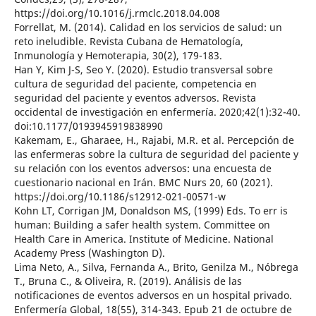
https://doi.org/10.1016/j.rmclc.2018.04.008
Forrellat, M. (2014). Calidad en los servicios de salud: un
reto ineludible. Revista Cubana de Hematología,
Inmunología y Hemoterapia, 30(2), 179-183.
Han Y, Kim J-S, Seo Y. (2020). Estudio transversal sobre
cultura de seguridad del paciente, competencia en
seguridad del paciente y eventos adversos. Revista
occidental de investigación en enfermería. 2020;42(1):32-40.
doi:10.1177/0193945919838990
Kakemam, E., Gharaee, H., Rajabi, M.R. et al. Percepción de
las enfermeras sobre la cultura de seguridad del paciente y
su relación con los eventos adversos: una encuesta de
cuestionario nacional en Irán. BMC Nurs 20, 60 (2021).
https://doi.org/10.1186/s12912-021-00571-w
Kohn LT, Corrigan JM, Donaldson MS, (1999) Eds. To err is
human: Building a safer health system. Committee on
Health Care in America. Institute of Medicine. National
Academy Press (Washington D).
Lima Neto, A., Silva, Fernanda A., Brito, Genilza M., Nóbrega
T., Bruna C., & Oliveira, R. (2019). Análisis de las
notificaciones de eventos adversos en un hospital privado.
Enfermería Global, 18(55), 314-343. Epub 21 de octubre de