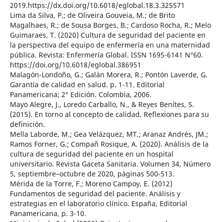
2019.https://dx.doi.org/10.6018/eglobal.18.3.325571
Lima da Silva, P.; de Oliveira Gouveia, M.; de Brito
Magalhaes, R.; de Sousa Borges, B.; Cardoso Rocha, R.; Melo
Guimaraes, T. (2020) Cultura de seguridad del paciente en
la perspectiva del equipo de enfermería en una maternidad
pública. Revista: Enfermería Global. ISSN 1695-6141 N°60.
https://doi.org/10.6018/eglobal.386951
Malagón-Londoño, G.; Galán Morera, R.; Pontón Laverde, G.
Garantía de calidad en salud. p. 1-11. Editorial
Panamericana; 2° Edición. Colombia, 2006.
Mayo Alegre, J., Loredo Carballo, N., & Reyes Benítes, S.
(2015). En torno al concepto de calidad. Reflexiones para su
definición.
Mella Laborde, M.; Gea Velázquez, MT.; Aranaz Andrés, JM.;
Ramos Forner, G.; Compañ Rosique, A. (2020). Análisis de la
cultura de seguridad del paciente en un hospital
universitario. Revista Gaceta Sanitaria. Volumen 34, Número
5, septiembre–octubre de 2020, páginas 500-513.
Mérida de la Torre, F.; Moreno Campoy, E. (2012)
Fundamentos de seguridad del paciente. Análisis y
estrategias en el laboratorio clínico. España, Editorial
Panamericana, p. 3-10.