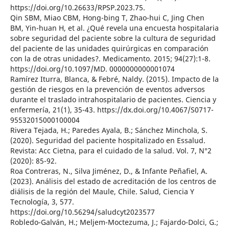
https://doi.org/10.26633/RPSP.2023.75.
Qin SBM, Miao CBM, Hong-bing T, Zhao-hui C, Jing Chen
BM, Yin-huan H, et al. ¿Qué revela una encuesta hospitalaria
sobre seguridad del paciente sobre la cultura de seguridad
del paciente de las unidades quirúrgicas en comparación
con la de otras unidades?. Medicamento. 2015; 94(27):1-8.
https://doi.org/10.1097/MD. 0000000000001074
Ramírez Iturra, Blanca, & Febré, Naldy. (2015). Impacto de la
gestión de riesgos en la prevención de eventos adversos
durante el traslado intrahospitalario de pacientes. Ciencia y
enfermería, 21(1), 35-43. https://dx.doi.org/10.4067/S0717-
95532015000100004
Rivera Tejada, H.; Paredes Ayala, B.; Sánchez Minchola, S.
(2020). Seguridad del paciente hospitalizado en Essalud.
Revista: Acc Cietna, para el cuidado de la salud. Vol. 7, N°2
(2020): 85-92.
Roa Contreras, N., Silva Jiménez, D., & Infante Peñafiel, A.
(2023). Análisis del estado de acreditación de los centros de
diálisis de la región del Maule, Chile. Salud, Ciencia Y
Tecnología, 3, 577.
https://doi.org/10.56294/saludcyt2023577
Robledo-Galván, H.; Meljem-Moctezuma, J.; Fajardo-Dolci, G.;