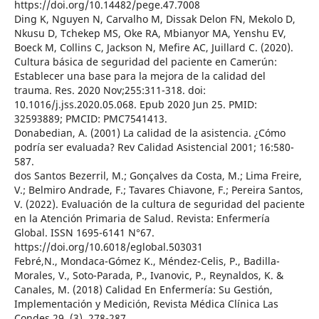
https://doi.org/10.14482/pege.47.7008
Ding K, Nguyen N, Carvalho M, Dissak Delon FN, Mekolo D,
Nkusu D, Tchekep MS, Oke RA, Mbianyor MA, Yenshu EV,
Boeck M, Collins C, Jackson N, Mefire AC, Juillard C. (2020).
Cultura básica de seguridad del paciente en Camerún:
Establecer una base para la mejora de la calidad del
trauma. Res. 2020 Nov;255:311-318. doi:
10.1016/j.jss.2020.05.068. Epub 2020 Jun 25. PMID:
32593889; PMCID: PMC7541413.
Donabedian, A. (2001) La calidad de la asistencia. ¿Cómo
podría ser evaluada? Rev Calidad Asistencial 2001; 16:580-
587.
dos Santos Bezerril, M.; Gonçalves da Costa, M.; Lima Freire,
V.; Belmiro Andrade, F.; Tavares Chiavone, F.; Pereira Santos,
V. (2022). Evaluación de la cultura de seguridad del paciente
en la Atención Primaria de Salud. Revista: Enfermería
Global. ISSN 1695-6141 N°67.
https://doi.org/10.6018/eglobal.503031
Febré,N., Mondaca-Gómez K., Méndez-Celis, P., Badilla-
Morales, V., Soto-Parada, P., Ivanovic, P., Reynaldos, K. &
Canales, M. (2018) Calidad En Enfermería: Su Gestión,
Implementación y Medición, Revista Médica Clínica Las
Condes,29, (3), 278-287,