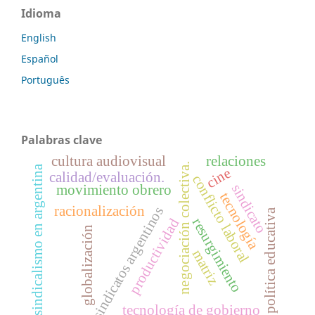
Idioma
English
Español
Português
Palabras clave
cultura audiovisual
relaciones
negociación colectiva.
sindicalismo en argentina
cine
calidad/evaluación.
conflicto laboral
sindicato
movimiento obrero
tecnología
racionalización
sindicatos argentinos
política educativa
resurgimiento
productividad
globalización
matriz
tecnología de gobierno