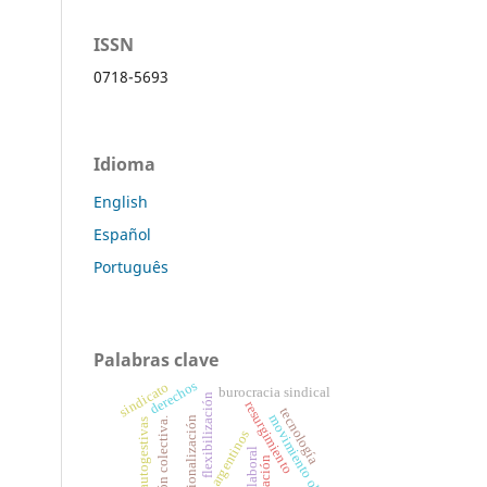
ISSN
0718-5693
Idioma
English
Español
Português
Palabras clave
derechos
sindicato
burocracia sindical
flexibilización
resurgimiento
tecnología
movimiento obrero
racionalización
negociación colectiva.
prácticas autogestivas
sindicatos argentinos