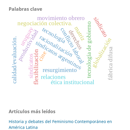
Palabras clave
movimiento obrero
sindicato
negociación colectiva.
tecnología de gobierno
matriz
uruguay
tecnología
conflicto laboral
productividad
derechos
racionalización
calidad/evaluación.
globalización
sindicatos argentinos
fábrica difusa
flexibilización
cine
sindicatos
resurgimiento
relaciones
ética institucional
Artículos más leídos
Historia y debates del Feminismo Contemporáneo en
América Latina