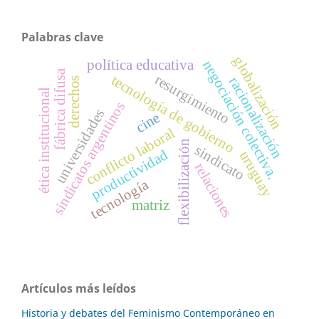
Palabras clave
globalización
política educativa
negociación colectiva.
fábrica difusa
resurgimiento
tecnología de gobierno
racionalización
derechos
ética institucional
sindicatos argentinos
universidades
cine
conflicto laboral
flexibilización
sindicato
productividad
uruguay
relaciones
tecnología
matriz
Artículos más leídos
Historia y debates del Feminismo Contemporáneo en