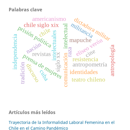
Palabras clave
americanismo
dictadura militar
militancia
chile siglo xix
intelectual
prisión política
chile
intelectuales
independencia
eliseo verón
mapuche
nación
antropología
raza
cine
revistas
siglo xx
prensa de mujeres
comunicación
resistencia
antropometría
tradición
discurso
cuba
identidades
teatro chileno
Artículos más leídos
Trayectoria de la Informalidad Laboral Femenina en el
Chile en el Camino Pandémico