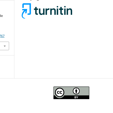
de
.
767