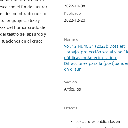
2022-10-08
sca con el fin de ilustrar
Publicado
o del desmembrado cuerpo
2022-12-20
sto lenguaje castizo y
azas del humor crudo de
 del teatro del absurdo y
Número
situaciones en el cruce
Vol. 12 Núm. 21 (2022): Dossier:
Trabajo, protección social y políti
públicas en América Latina.
Difracciones para la (post)pand
en el sur
Sección
Artículos
Licencia
Los autores publicados en