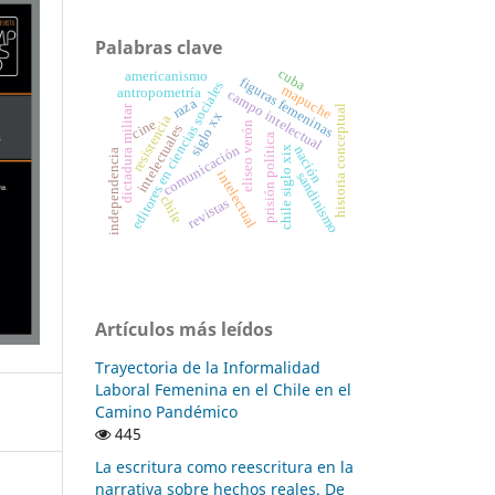
Palabras clave
cuba
americanismo
figuras femeninas
editores en ciencias sociales
mapuche
antropometría
campo intelectual
raza
historia conceptual
dictadura militar
siglo xx
resistencia
cine
eliseo verón
intelectuales
prisión política
comunicación
nación
chile siglo xix
independencia
intelectual
sandinismo
chile
revistas
Artículos más leídos
Trayectoria de la Informalidad
Laboral Femenina en el Chile en el
Camino Pandémico
445
La escritura como reescritura en la
narrativa sobre hechos reales. De