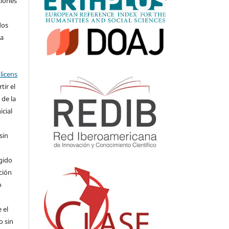
ciones
dos
 a
licens
ir el
 de la
icial
sin
,
gido
ición
o
 el
o sin