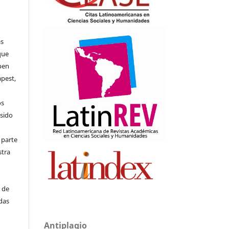
as
que
pen
apest,
os
 sido
 parte
stra
s de
adas
Antiplagio