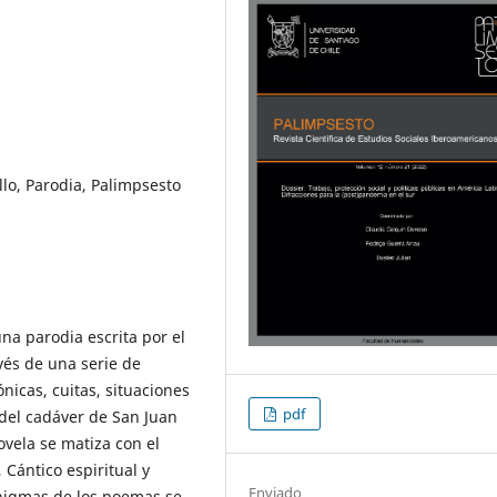
llo, Parodia, Palimpsesto
na parodia escrita por el
avés de una serie de
ónicas, cuitas, situaciones
pdf
o del cadáver de San Juan
ovela se matiza con el
 Cántico espiritual y
Enviado
enigmas de los poemas se