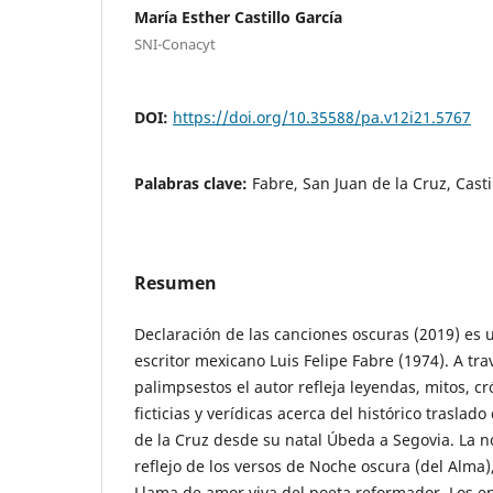
María Esther Castillo García
SNI-Conacyt
DOI:
https://doi.org/10.35588/pa.v12i21.5767
Palabras clave:
Fabre, San Juan de la Cruz, Casti
Resumen
Declaración de las canciones oscuras (2019) es u
escritor mexicano Luis Felipe Fabre (1974). A tr
palimpsestos el autor refleja leyendas, mitos, cr
ficticias y verídicas acerca del histórico traslad
de la Cruz desde su natal Úbeda a Segovia. La n
reflejo de los versos de Noche oscura (del Alma),
Llama de amor viva del poeta reformador. Los 