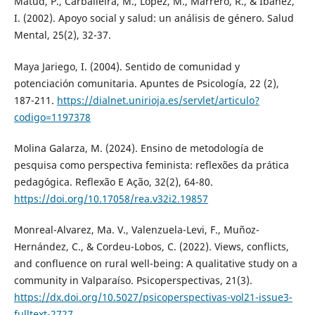
Matud, P., Carballeira, M., López, M., Marrero, R., & Ibáñez,
I. (2002). Apoyo social y salud: un análisis de género. Salud
Mental, 25(2), 32-37.
Maya Jariego, I. (2004). Sentido de comunidad y
potenciación comunitaria. Apuntes de Psicología, 22 (2),
187-211.
https://dialnet.unirioja.es/servlet/articulo?
codigo=1197378
Molina Galarza, M. (2024). Ensino de metodología de
pesquisa como perspectiva feminista: reflexões da prática
pedagógica. Reflexão E Ação, 32(2), 64-80.
https://doi.org/10.17058/rea.v32i2.19857
Monreal-Alvarez, Ma. V., Valenzuela-Levi, F., Muñoz-
Hernández, C., & Cordeu-Lobos, C. (2022). Views, conflicts,
and confluence on rural well-being: A qualitative study on a
community in Valparaíso. Psicoperspectivas, 21(3).
https://dx.doi.org/10.5027/psicoperspectivas-vol21-issue3-
fulltext-2727