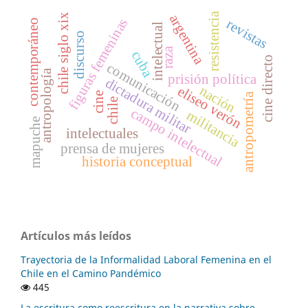
resistencia
chile siglo xix
argentina
figuras femeninas
revistas
contemporáneo
intelectual
discurso
raza
cuba
cine directo
comunicación
antropología
prisión política
dictadura militar
nación
eliseo verón
cine
antropometría
chile
campo intelectual
militancia
mapuche
intelectuales
prensa de mujeres
historia conceptual
Artículos más leídos
Trayectoria de la Informalidad Laboral Femenina en el
Chile en el Camino Pandémico
445
La escritura como reescritura en la narrativa sobre