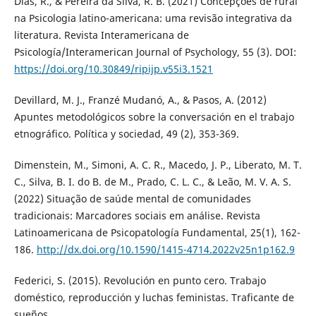
Dias, R., & Pereira da Silva, R. B. (2021) Concepções de rural
na Psicologia latino-americana: uma revisão integrativa da
literatura. Revista Interamericana de
Psicología/Interamerican Journal of Psychology, 55 (3). DOI:
https://doi.org/10.30849/ripijp.v55i3.1521
Devillard, M. J., Franzé Mudanó, A., & Pasos, A. (2012)
Apuntes metodológicos sobre la conversación en el trabajo
etnográfico. Política y sociedad, 49 (2), 353-369.
Dimenstein, M., Simoni, A. C. R., Macedo, J. P., Liberato, M. T.
C., Silva, B. I. do B. de M., Prado, C. L. C., & Leão, M. V. A. S.
(2022) Situação de saúde mental de comunidades
tradicionais: Marcadores sociais em análise. Revista
Latinoamericana de Psicopatología Fundamental, 25(1), 162-
186.
http://dx.doi.org/10.1590/1415-4714.2022v25n1p162.9
Federici, S. (2015). Revolución en punto cero. Trabajo
doméstico, reproducción y luchas feministas. Traficante de
sueños.