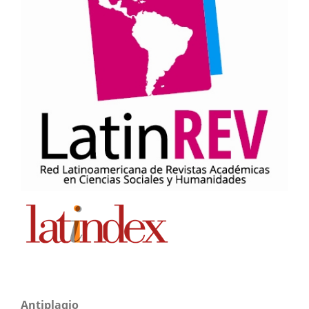
Antiplagio