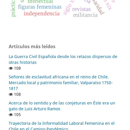
solidaridad
siglo xx
intelectual
figuras femeninas
revistas
independencia
militancia
Artículos más leídos
La Guerra Civil Española desde los retazos dispersos de
otras historias
108
Señores de esclavitud africana en el reino de Chile.
Mercado local y patrimonio familiar, Valparaíso 1750-
1817
108
Acerca de lo sentido y de las conjeturas en Éste era un
gato de Luis Arturo Ramos
105
Trayectoria de la Informalidad Laboral Femenina en el
Chile en el Camino Pandémico