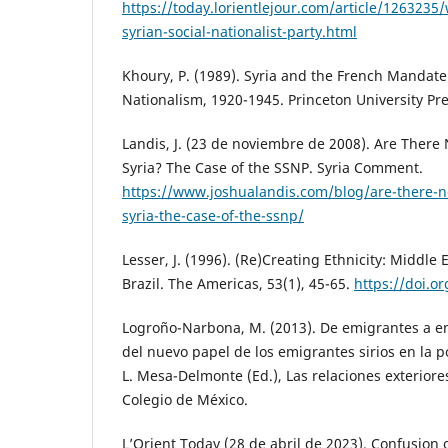
https://today.lorientlejour.com/article/1263235/
syrian-social-nationalist-party.html
Khoury, P. (1989). Syria and the French Mandate:
Nationalism, 1920-1945. Princeton University Pre
Landis, J. (23 de noviembre de 2008). Are There 
Syria? The Case of the SSNP. Syria Comment.
https://www.joshualandis.com/blog/are-there-no
syria-the-case-of-the-ssnp/
Lesser, J. (1996). (Re)Creating Ethnicity: Middle
Brazil. The Americas, 53(1), 45-65.
https://doi.o
Logroño-Narbona, M. (2013). De emigrantes a e
del nuevo papel de los emigrantes sirios en la pol
L. Mesa-Delmonte (Ed.), Las relaciones exteriores
Colegio de México.
L’Orient Today (28 de abril de 2023). Confusion 