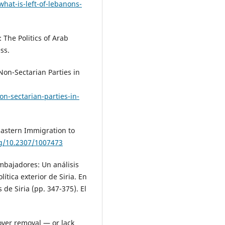
what-is-left-of-lebanons-
 The Politics of Arab
ss.
Non-Sectarian Parties in
n-sectarian-parties-in-
 Eastern Immigration to
rg/10.2307/1007473
mbajadores: Un análisis
ítica exterior de Siria. En
 de Siria (pp. 347-375). El
over removal — or lack