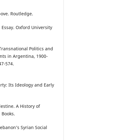
bove. Routledge.
l Essay. Oxford University
Transnational Politics and
ts in Argentina, 1900-
47-574.
rty: Its Ideology and Early
estine. A History of
e Books.
Lebanon’s Syrian Social