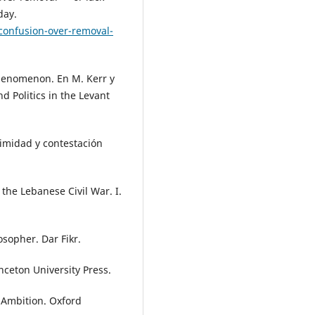
day.
/confusion-over-removal-
henomenon. En M. Kerr y
nd Politics in the Levant
itimidad y contestación
f the Lebanese Civil War. I.
sopher. Dar Fikr.
inceton University Press.
n Ambition. Oxford