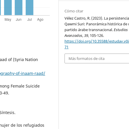
Cómo citar
Vélez Castro, R. (2023). La persistencia
Qawmi Suri: Panorámica histórica de
partido árabe transnacional.
Estudios
Avanzados
,
39
, 105-126.
https://doi.org/10.35588/estudav.v0i
71
Más formatos de cita
aad of (Syria Nation
ography-of-inaam-raad/
among Female Suicide
3-49.
Síntesis.
mujer de los refugiados