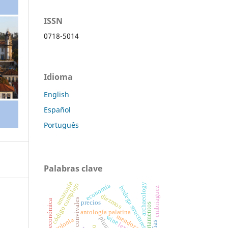
ISSN
0718-5014
Idioma
English
Español
Português
Palabras clave
amazonía
código complejo
archaeology
economía
bodega structures
embriaguez
diezmos
epigramas convivales
historia económica
precios
departamentos
antología palatina
mendoza
wine
plural
colonia
viñas