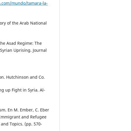
o.com/mundo/tamara-la-
ory of the Arab National
r the Asad Regime: The
Syrian Uprising. Journal
on. Hutchinson and Co.
ng up Fight in Syria. Al-
lism. En M. Ember, C. Eber
: Immigrant and Refugee
and Topics. (pp. 570-