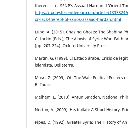
thereof — of SSNP’s Assaad Hardan. L’Orient To
https://today.lorientlejour.com/article/1335824
or-lack-thereof-of-ssnps-assaad-hardan.html
Lund, A. (2015). Chasing Ghosts: The Shabiha P
C. Larkin (Eds.), The Alawis of Syria: War, Faith a
(pp. 207-224). Oxford University Press.
Martín, G. (1999). El Estado árabe. Crisis de leg
islamista. Bellaterra.
Masri, Z. (2009). Off The Wall: Political Posters o
B. Tauris.
Melhem, E. (2010). Antun Sa’adeh, National Philo
Norton, A. (2009). Hezbollah: A Short History. Pr
Pipes, D. (1992). Greater Syria: The History of A