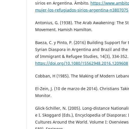
sirios en Argentina. Ámbito.
https://www.ambit
mujer-los-refugiados-sirios-argentina-n3807075
Antonius, G. (1938). The Arab Awakening: The St
Movement. Hamish Hamilton.
Baeza, C. y Pinto, P. (2016) Building Support fo
Syrian Diaspora in Argentina and Brazil and the 
of Immigrant & Refugee Studies, 14(3), 334-352.
https://doi.org/10.1080/15562948.2016.1209608
Cobban, H (1985). The Making of Modern Leban
El-Zein, J. (10 de marzo de 2014). Christians Taki
Monitor.
Glick-Schiller, N. (2005). Long-distance Nationa
e I. Skoggard (Eds.), Encyclopedia of Diasporas
Cultures Around the World. Volume I: Overviews 
580). Springer.