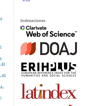
8
 o
Indexaciones
1
as
 43
. 43
ica
,
)