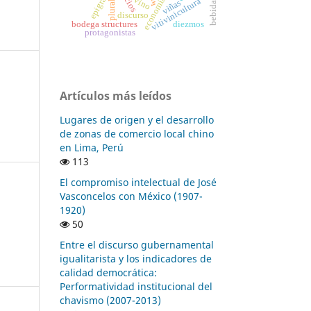
economía
vino
vitivinicultura
viñas
plural
bebida
discurso
bodega structures
diezmos
protagonistas
Artículos más leídos
Lugares de origen y el desarrollo
de zonas de comercio local chino
en Lima, Perú
113
El compromiso intelectual de José
Vasconcelos con México (1907-
1920)
50
Entre el discurso gubernamental
igualitarista y los indicadores de
calidad democrática:
Performatividad institucional del
chavismo (2007-2013)