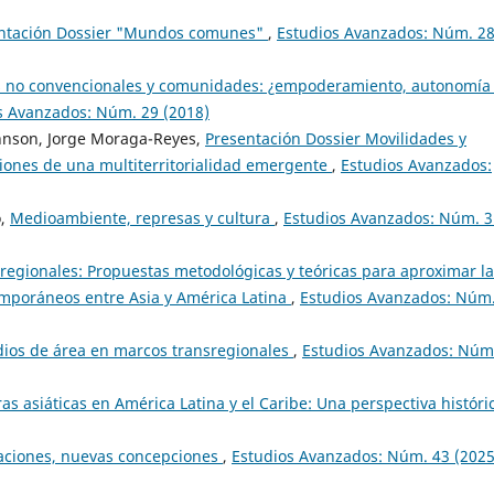
ntación Dossier "Mundos comunes"
,
Estudios Avanzados: Núm. 2
s no convencionales y comunidades: ¿empoderamiento, autonomía
s Avanzados: Núm. 29 (2018)
ohnson, Jorge Moraga-Reyes,
Presentación Dossier Movilidades y
siones de una multiterritorialidad emergente
,
Estudios Avanzados:
o,
Medioambiente, represas y cultura
,
Estudios Avanzados: Núm. 3
sregionales: Propuestas metodológicas y teóricas para aproximar l
temporáneos entre Asia y América Latina
,
Estudios Avanzados: Núm.
udios de área en marcos transregionales
,
Estudios Avanzados: Núm
as asiáticas en América Latina y el Caribe: Una perspectiva histór
aciones, nuevas concepciones
,
Estudios Avanzados: Núm. 43 (2025