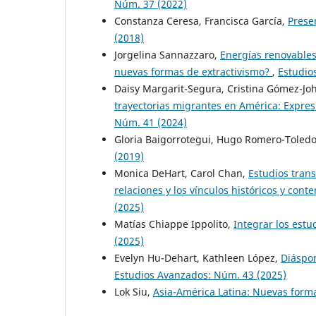
Núm. 37 (2022)
Constanza Ceresa, Francisca García,
Prese
(2018)
Jorgelina Sannazzaro,
Energías renovable
nuevas formas de extractivismo?
,
Estudio
Daisy Margarit-Segura, Cristina Gómez-J
trayectorias migrantes en América: Expre
Núm. 41 (2024)
Gloria Baigorrotegui, Hugo Romero-Toled
(2019)
Monica DeHart, Carol Chan,
Estudios tran
relaciones y los vínculos históricos y con
(2025)
Matías Chiappe Ippolito,
Integrar los est
(2025)
Evelyn Hu-Dehart, Kathleen López,
Diáspor
Estudios Avanzados: Núm. 43 (2025)
Lok Siu,
Asia-América Latina: Nuevas form