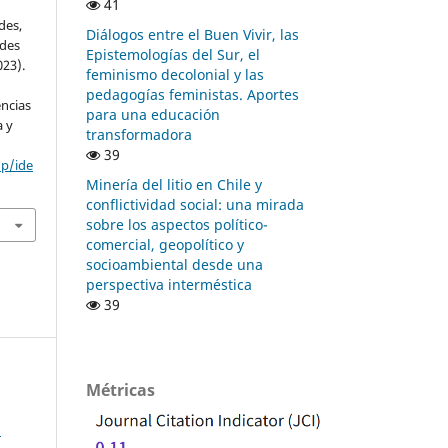
41
des,
Diálogos entre el Buen Vivir, las
ndes
Epistemologías del Sur, el
023).
feminismo decolonial y las
pedagogías feministas. Aportes
encias
para una educación
a y
transformadora
39
hp/ide
Minería del litio en Chile y
conflictividad social: una mirada
sobre los aspectos político-
comercial, geopolítico y
socioambiental desde una
perspectiva interméstica
39
Métricas
: