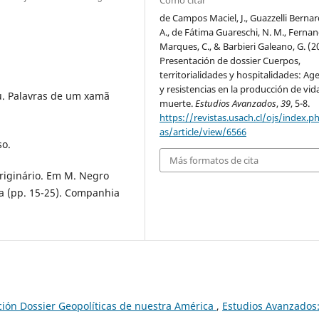
de Campos Maciel, J., Guazzelli Bernar
A., de Fátima Guareschi, N. M., Ferna
Marques, C., & Barbieri Galeano, G. (2
Presentación de dossier Cuerpos,
territorialidades y hospitalidades: Ag
y resistencias en la producción de vid
éu. Palavras de um xamã
muerte.
Estudios Avanzados
,
39
, 5-8.
https://revistas.usach.cl/ojs/index.p
as/article/view/6566
so.
Más formatos de cita
originário. Em M. Negro
na (pp. 15-25). Companhia
ción Dossier Geopolíticas de nuestra América
,
Estudios Avanzados