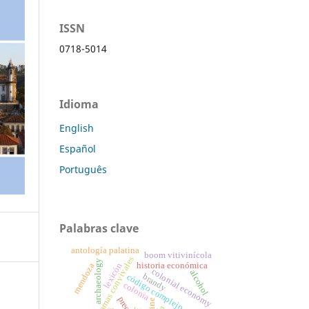
ISSN
0718-5014
Idioma
English
Español
Português
Palabras clave
antología palatina
boom vitivinícola
epigramas convivales
archaeology
historia económica
lexicón
mendoza
colonial economy
alcohol
brandy
código complejo
colonia
precios
wine